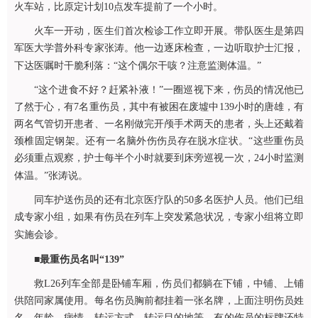
火车站，比原定计划10点发车提前了一个小时。
火车一开动，医生们首次检诊工作立即开展。带队医生是第四
军医大学普外科专家张涛。他一边逐床检查，一边听取护士汇报，
下达医嘱时干脆利落：“这个偶尔干咳？注意监测体温。”
“这个进食不好？赶紧补液！”一圈巡视下来，伤员的情况他已
了然于心，有7名重伤员，其中有被困在废墟中139小时的唐雄，有
两名气管切开患者、一名刚做完开颅手术两天的患者，头上还戴着
颈椎固定钢架。还有一名脑外伤伤员存在脱水症状。“这些重伤员
必须重点观察，护士每半个小时就要到床旁巡视一次，24小时监测
体温。”张涛说。
同车护送伤员的还有北京医疗队的50多名医护人员。他们已组
成专家小组，如果有伤员在列车上突发紧急状况，专家小组将立即
实施会诊。
■
最重伤员名叫“139”
救L26列车全部是卧铺车厢，伤员们都躺在下铺，中铺、上铺
供陪同家属使用。每名伤员胸前都挂着一张名牌，上面注明伤员姓
名、年龄、病情、转运方式、转运目的地等。有的伤员的标牌还特