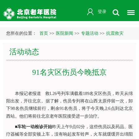
登录
您所在的位置：
首页
>>
医院新闻
>>
专题活动
>>
抗震救灾
活动动态
91名灾区伤员今晚抵京
本报记者报道 救L26号列车满载着189名灾区伤员，昨天从绵
阳出发，开往北京。据了解，伤员专列将在山西太原停留一次，卸
下98名伤员继续前行，剩余91名伤员，将于今天晚上6点到达北京
西站。他们将前往北京老年医院接受进一步治疗。
■
车轮一动检诊开始
昨天上午9点02分，这些伤员以及药品、医
疗器械等全部安顿上车，没有响起发车铃声，火车就缓缓开出绵阳