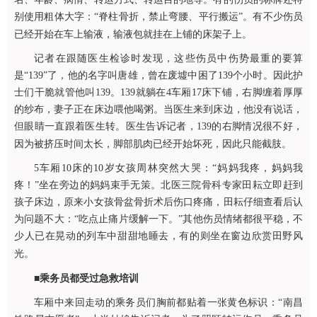
别使用粗体大字：“脊柱骨折，禁止弯腰、平行搬运”。有不少伤员
已经开始在车上输液，输液包就挂在上铺的床架子上。
记者在跟随医生检诊时发现，这些伤员中伤势最重的要算
是“139”了，他的名字叫唐雄，曾在废墟中困了139个小时。因此护
士们干脆就管他叫139。139就躺在4车厢17床下铺，右脚缠着厚厚
的纱布，妻子正在床边喂他喝粥。当医生来到床边，他没有说话，
但眼睛一直跟着医生转。医生告诉记者，139的右脚情况很不好，
因为被挤压时间太长，脚部肌肉已经开始坏死，因此只能截肢。
5车厢10床的10岁女孩周林突然大哭：“妈妈我疼，妈妈我
疼！”坐在旁边的妈妈束手无策。北医三院
骨科
专家田耘立即赶到
孩子床边，原来小女孩骨盆骨折术后伤口疼痛，田耘仔细查看后认
为问题不大：“吃点止痛片缓解一下。”其他伤员情绪都很平稳，不
少人已在晃动的列车中甜甜地睡去，有的则坐在窗边欣赏田野风
光。
■
乘务员都受过急救培训
车厢中来回走动的乘务员们胸前都贴着一张黄色标识：“南昌