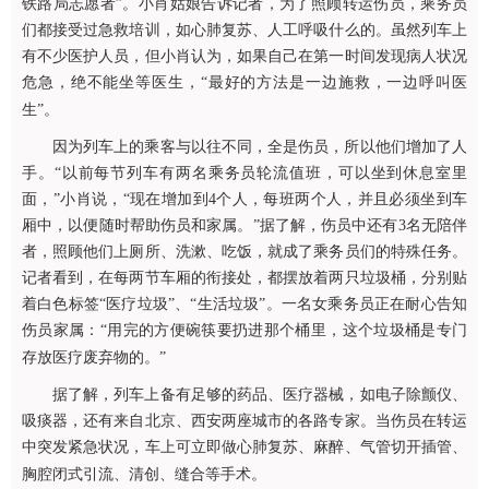
铁路局志愿者”。小肖姑娘告诉记者，为了照顾转运伤员，乘务员
们都接受过急救培训，如心肺复苏、人工呼吸什么的。虽然列车上
有不少医护人员，但小肖认为，如果自己在第一时间发现病人状况
危急，绝不能坐等医生，“最好的方法是一边施救，一边呼叫医
生”。
因为列车上的乘客与以往不同，全是伤员，所以他们增加了人
手。“以前每节列车有两名乘务员轮流值班，可以坐到休息室里
面，”小肖说，“现在增加到4个人，每班两个人，并且必须坐到车
厢中，以便随时帮助伤员和家属。”据了解，伤员中还有3名无陪伴
者，照顾他们上厕所、洗漱、吃饭，就成了乘务员们的特殊任务。
记者看到，在每两节车厢的衔接处，都摆放着两只垃圾桶，分别贴
着白色标签“医疗垃圾”、“生活垃圾”。一名女乘务员正在耐心告知
伤员家属：“用完的方便碗筷要扔进那个桶里，这个垃圾桶是专门
存放医疗废弃物的。”
据了解，列车上备有足够的药品、医疗器械，如电子除颤仪、
吸痰器，还有来自北京、西安两座城市的各路专家。当伤员在转运
中突发紧急状况，车上可立即做心肺复苏、麻醉、气管切开插管、
胸腔闭式引流、清创、缝合等手术。