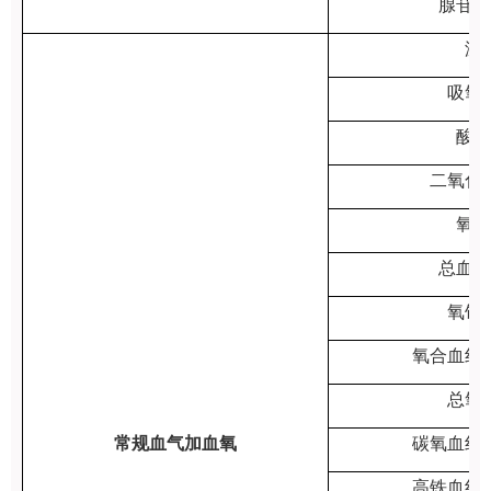
腺苷脱
温
吸氧
酸碱
二氧化
氧分
总血红
氧饱
氧合血红
总氧
常规血气加血氧
碳氧血红
高铁血红