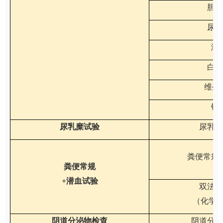
胆红
尿胆
潜
白细
维生
镜
尿乳糜试验
尿乳糜
粪便常规（
粪便常规
+潜血试验
双法便
（化学+
阴道分泌物检查
阴道分泌