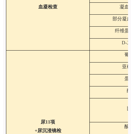
血凝检查
凝血酶
部分凝血
纤维蛋白
D-二
葡萄
亚硝
蛋白
酮
比
尿11项
酸碱
+尿沉渣镜检