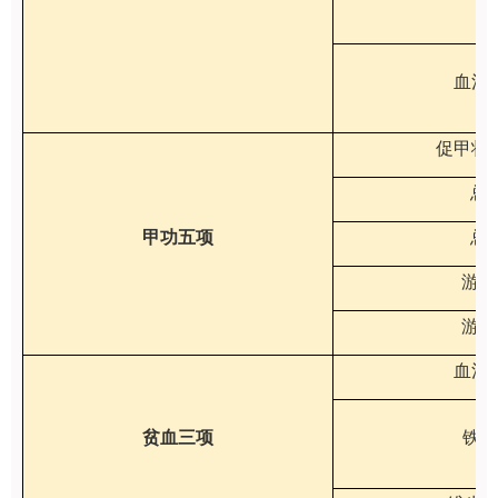
血清
促甲状
总T
甲功五项
总T
游离
游离
血清
贫血三项
铁蛋