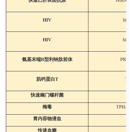
快速乙肝表面抗原
HbsA
HIV
hiv-
HIV
hiv-
氨基末端B型利钠肽前体
PRO
肌钙蛋白T
TN
快速幽门螺杆菌
H
梅毒
TPHA
胃内容物潜血
快速血糖
Gl