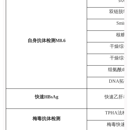
双链脱氧
Smin
核糖核
自身抗体检测M8.6
干燥综合
干燥综合
组氨酰tR
DNA拓扑
快速HBsAg
快速乙肝表
TPHA法梅
梅毒抗体检测
梅毒快速血