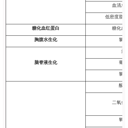
血清总
低密度脂蛋
糖化血红蛋白
糖化血
胸腹水生化
氯化
蛋
脑脊液生化
葡萄
氯化
酸碱
二氧化
氧分