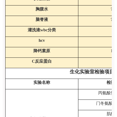
胸腹水
常
脑脊液
常
灌洗液wbc分类
hcv
降钙素原
PC
C反应蛋白
cr
生化实验室检验项目及正常
实验名称
检验
丙氨酸氨
门冬氨酸氨
肌酸