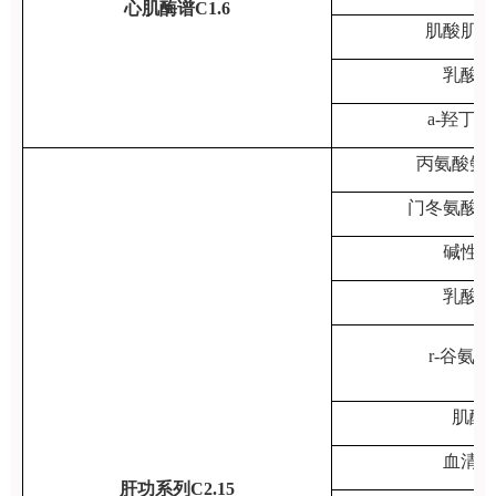
心肌酶谱C1.6
肌酸肌酶
乳酸脱
a-羟丁
丙氨酸氨
门冬氨酸氨
碱性磷
乳酸脱
r-谷氨
肌酸
血清总
肝功系列C2.15