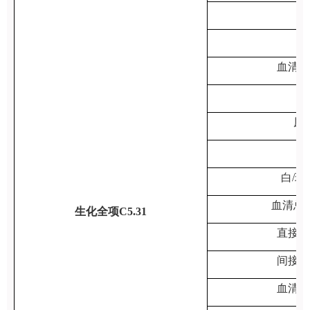
钠
氯
血清总
磷
尿
钙
白/球
血清总
生化全项C5.31
直接胆
间接胆
血清白