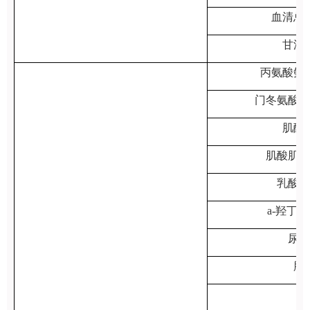
血清总
甘油
丙氨酸氨
门冬氨酸氨
肌酸
肌酸肌酶
乳酸脱
a-羟丁
尿素
肌
钾