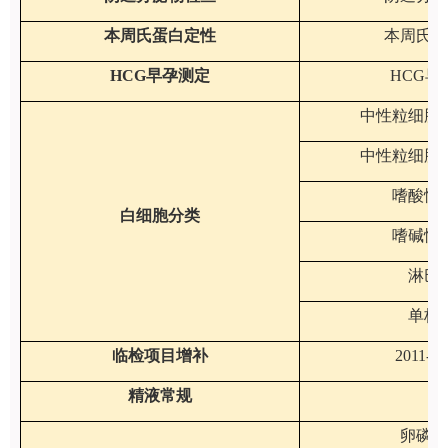
本周氏蛋白定性
本周氏蛋
HCG早孕测定
HCG早
中性粒细胞
中性粒细胞
嗜酸性
白细胞分类
嗜碱性
淋巴
单核
临检项目增补
2011-11
精液常规
卵磷脂