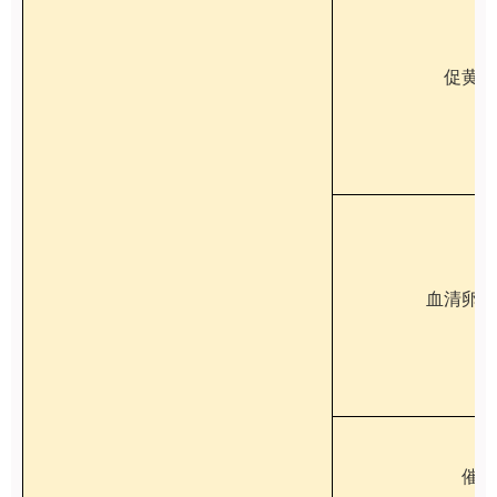
促黄体
血清卵泡
催乳