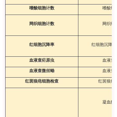
嗜酸细胞计数
嗜酸细
网织细胞计数
网织细
红细胞沉降率
红细胞沉降率
血液查疟原虫
血液查
血液查微丝蚴
血液查
红斑狼疮细胞检查
红斑狼疮
凝血酶