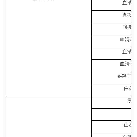
血清白
直接胆
间接胆
血清总
血清球
血清总
a-羟丁
白/球
尿素
磷
白/球