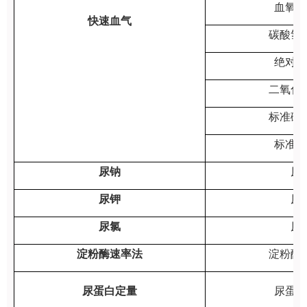
血氧饱
快速血气
碳酸氢
绝对碱
二氧化
标准碳
标准碱
尿钠
尿
尿钾
尿
尿氯
尿
淀粉酶速率法
淀粉酶
尿蛋白定量
尿蛋白