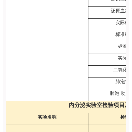
还原血红
实际碳
标准碳
标准碱
实际碱
二氧化碳
肺泡气
肺泡-动脉
内分泌实验室检验项目及正常参考范
实验名称
检验