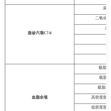
尿素
二氧化碳
血
急诊六项C7.6
钾
钠
氯
载脂蛋
载脂蛋
载脂蛋白
血脂全项
高密度脂蛋
低密度脂蛋