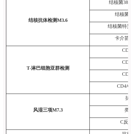
结核菌38K
结核菌外
结核抗体检测M3.6
结核菌特异
卡介苗蛋
CD3
CD4
T-淋巴细胞亚群检测
CD8
CD4/C
抗“
风湿三项M7.3
类风
C反应
抗核