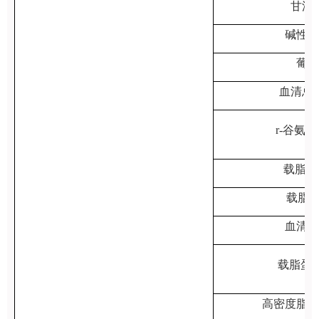
甘油
碱性磷
葡萄
血清总
r-谷氨
载脂蛋
载脂蛋
血清球
载脂蛋白
高密度脂蛋