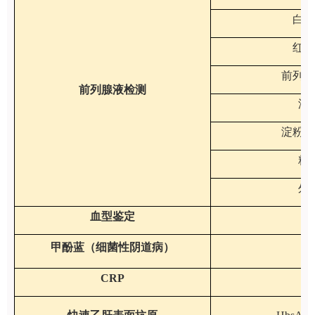
白细
红细
前列腺
前列腺液检测
滴
淀粉样
精
外
血型鉴定
甲酚蓝（细菌性阴道病）
B
CRP