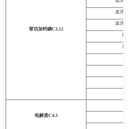
血清球
血清白
血清总
肾功加钙磷C3.12
肌
尿
钙
钾
钠
氯
钾
电解质C4.3
钠
氯