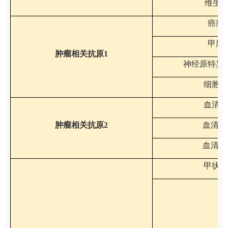
维生素
癌胚
甲胎
肿瘤相关抗原1
神经原特异
细胞角
血清CA
肿瘤相关抗原2
血清CA
血清CA
甲状旁