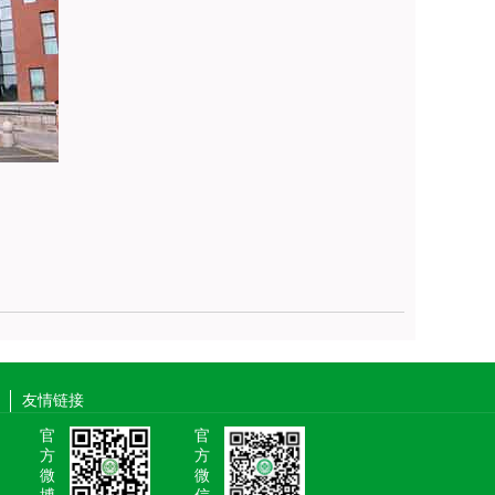
友情链接
官
官
方
方
微
微