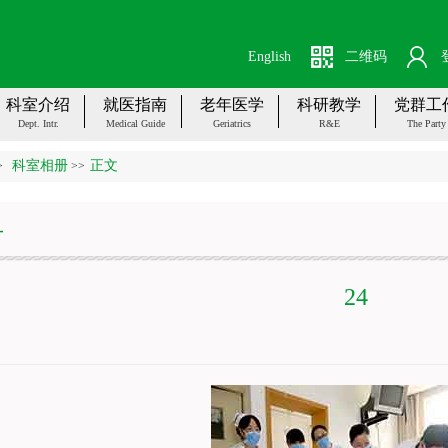
English
二维码
科室介绍
就医指南
老年医学
科研教学
党群工
Dept. Intr.
Medical Guide
Geriatrics
R&E
The Party
科室相册
正文
>
>>
册
24