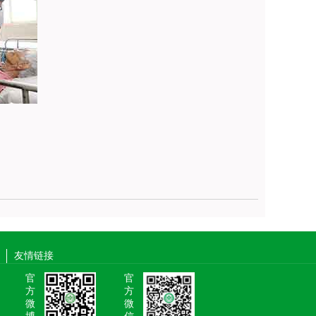
友情链接
官
官
方
方
微
微