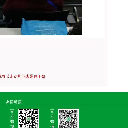
院春节走访慰问离退休干部
友情链接
官
官
方
方
微
微
博
信