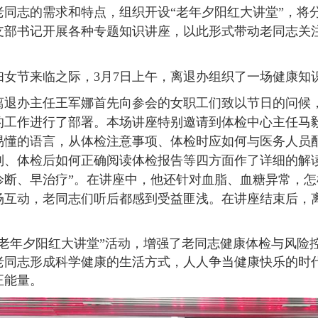
老同志的需求和特点，组织开设
“
老年夕阳红大讲堂
”
，将
支部书记开展各种专题知识讲座，以此形式带动老同志关
妇女节来临之际，
3
月
7
日上午，离退办组织了一场健康知
离退办主任王军娜首先向参会的女职工们致以节日的问候
的工作进行了部署。本场讲座特别邀请到体检中心主任马
易懂的语言，从体检注意事项、体检时应如何与医务人员
则、体检后如何正确阅读体检报告等四方面作了详细的解
诊断、早治疗
”
。在讲座中，他还针对血脂、血糖异常，怎
场互动，老同志们听后都感到受益匪浅。在讲座结束后，
老年夕阳红大讲堂
”
活动，增强了老同志健康体检与风险
老同志形成科学健康的生活方式，人人争当健康快乐的时
正能量
。