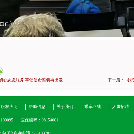
初心志愿服务 牢记使命整装再出发
下一篇：
我
版权声明
帮助信息
关于我们
乘车路线
人事招聘
00095
医保编码：08154001
热门诊咨询电话：83183781