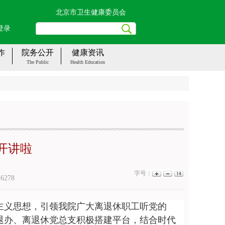
北京市卫生健康委员会
登录
作
院务公开
健康资讯
The Public
Health Education
开讲啦
字号：
：
6278
主义思想，引领我院广大离退休职工听党的
退办、离退休党总支积极搭建平台，结合时代