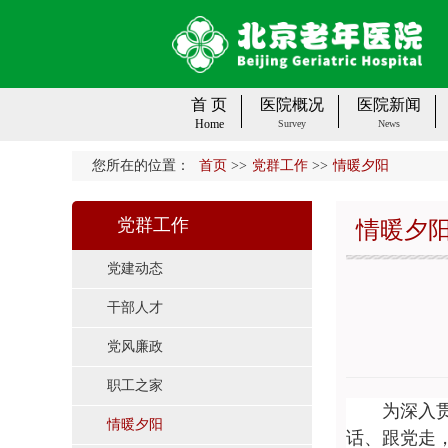
首 页
医院概况
医院新闻
Home
Survey
News
您所在的位置：
首页
>>
党群工作
>>
情暖夕阳
党群工作
情暖夕
党建动态
干部人才
党风廉政
职工之家
为深入
情暖夕阳
话、跟党走