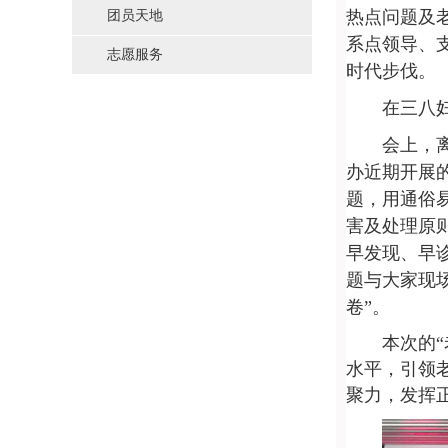
热点问题及
团员天地
系点领导、
志愿服务
时代步伐。
在三八
会上，
办近期开展
题，用通俗
害及处理原
早发现、早
题与大家现
卷
”
。
本次的
“
水平，引领
聚力，发挥