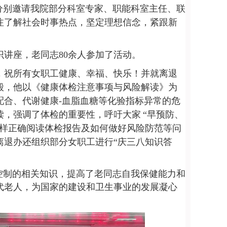
分别邀请我院部分科室专家、职能科室主任、联
注了解社会时事热点，坚定理想信念，紧跟新
识讲座，老同志
80
余人参加了活动。
，祝所有女职工健康、幸福、快乐！并就离退
毅，他以《健康体检注意事项与风险解读》为
配合、代谢健康
-
血脂血糖等化验指标异常的危
读，强调了体检的重要性，呼吁大家
“
早预防、
样正确阅读体检报告及如何做好风险防范等问
离退办还组织部分女职工进行
“
庆三八知识答
控制的相关知识，提高了老同志自我保健能力和
代老人，为国家的建设和卫生事业的发展凝心