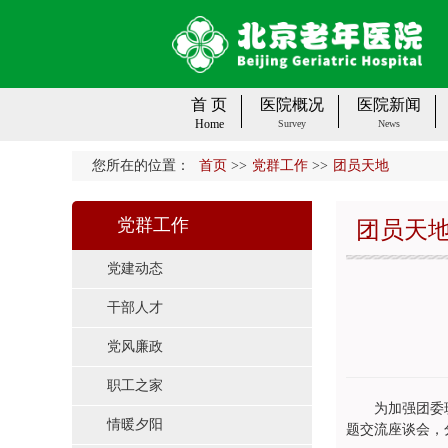
首 页
医院概况
医院新闻
Home
Survey
News
您所在的位置：
首页
>>
党群工作
>>
团员天地
党群工作
团员天
党建动态
干部人才
党风廉政
职工之家
为加强团委
情暖夕阳
题交流座谈会，