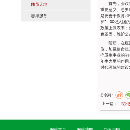
首先，会议
团员天地
重要意义、总要
是要善于教育和
志愿服务
护”，牢记入团
政策上做表率；
色基因，维护公
随后，在座
位，加强使命担
疗卫生事业的初
年生力军的作用
时代医院的建设
分享到：
上一篇：
院团
网站首页
网站地图
隐私声明