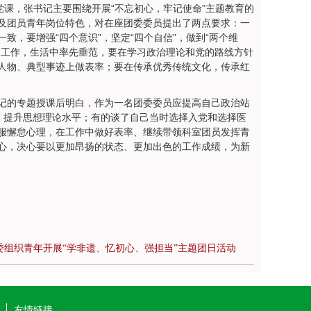
党课，张书记主要围绕开展“不忘初心，牢记使命”主题教育的
及团员青年岗位特色，对在座团委委员提出了两点要求：一
，要增强“四个意识”，坚定“四个自信”，做到“两个维
、工作，生活中率先垂范，要在学习政治理论和党的路线方针
人物、典型事迹上做表率；要在传承优秀传统文化，传承红
记的专题授课后明白，作为一名团委委员应提高自己政治站
学、提升思想理论水平；有的谈了自己当时选择入党和选择医
服懈怠心理，在工作中做好表率、继续带领科室团员发挥青
心，决心要以更加昂扬的状态、更加出色的工作成绩，为新
委组织青年开展“学非遗、忆初心、强担当”主题团日活动
友情链接