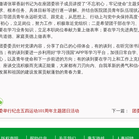
邀请张翠香副书记为在座团委班子成员讲授了“不忘初心，牢记使命”主题
求、根本任务、具体目标等进行逐一讲解。并结合医院团员青年队伍现状
引导团员青年永远听党话、跟党走，从思想上、行动上与党中央保持高度一致
的初心，立足岗位，努力工作，积极靠近党组织；二是希望团干部在学习
要在学习业务知识，立足本职岗位奉献力量上做表率；要在学习先进典型
共道德、家庭美德上做表率。
团委委员针对党课内容，分享了自己的心得体会，有的谈到，在听完张书
当；有的谈到要进一步利用好“学习强国”APP等学习平台，加强日常自
心，以及青年使命和下一步前进的方向；有的谈到要在学习上和工作上克
。座谈交流积极而充满正能量，大家都有刀刃向内、自我革新的勇气和信
发展和祖国的建设发展贡献蓬勃的青春力量。
委举行纪念五四运动101周年主题团日活动
下一篇：
团
版权声明
帮助信息
关于我们
乘车路线
人事招聘