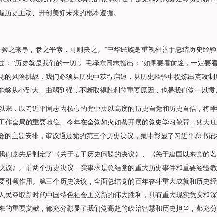
握历史主动、开创美好未来的根本遵循。
之来事，参之平素，可则决之。”中华民族是重视和善于总结历史经验
过：“历史就是我们的一切”。毛泽东同志指出：“如果要看前途，一定要
见的风险挑战，我们必须从历史中获得启迪，从历史经验中提炼出克敌制
能够从小到大、由弱到强，不断取得胜利的重要原因，也是我们党一以贯
，以习近平同志为核心的党中央以高度的历史自觉和历史自信，将学
工作全局的重要地位。今年在全党如火如荼开展的党史学习教育，盛大庄
会的主题安排，审议通过党的第三个历史决议，集中彰显了习近平总书记
党先后制定了《关于若干历史问题的决议》、《关于建国以来党的若
决议》。前两个历史决议，实事求是总结党的重大历史事件和重要经验教
要引领作用。第三个历史决议，全面总结党的百年奋斗重大成就和历史经
人民夺取新时代中国特色社会主义新的伟大胜利，具有重大现实意义和深
来的重要文献，都充分彰显了我们党高超的政治智慧和历史担当，都充分