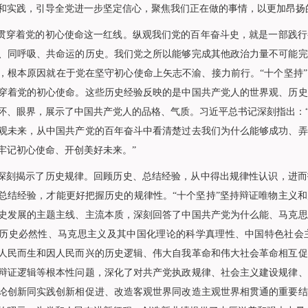
和实践，引导全党进一步坚定信心，聚焦我们正在做的事情，以更加昂扬
穿着党的初心使命这一红线。纵观我们党的百年奋斗史，就是一部践行
、同呼吸、共命运的历史。我们党之所以能够完成其他政治力量不可能完
，根本原因就在于党在坚守初心使命上矢志不渝、接力前行。“十个坚持
穿着党的初心使命。这些历史经验反映的是中国共产党人的世界观、历史
怀、眼界，展示了中国共产党人的品格、气质。习近平总书记深刻指出：
观未来，从中国共产党的百年奋斗中看清楚过去我们为什么能够成功、弄
牢记初心使命、开创美好未来。”
刻揭示了历史规律。回顾历史、总结经验，从中得出规律性认识，进而
总结经验，才能更好把握历史的规律性。“十个坚持”坚持辩证唯物主义
史发展的主题主线、主流本质，深刻回答了中国共产党为什么能、马克思
历史必然性、马克思主义及其中国化理论的科学真理性、中国特色社会
人民而生和因人民而兴的历史逻辑、伟大自我革命和伟大社会革命相互促
辩证逻辑等根本性问题，深化了对共产党执政规律、社会主义建设规律、
论创新同实践创新相促进、改造客观世界同改造主观世界相贯通的重要结