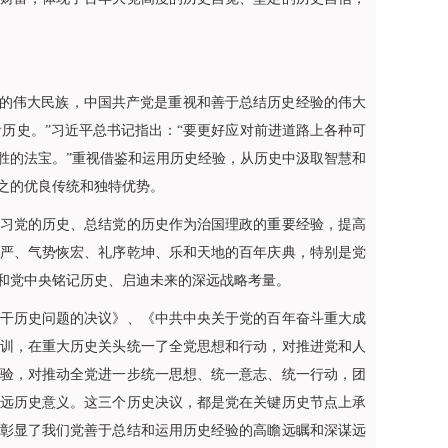
的伟大民族，中国共产党是重视和善于总结历史经验的伟大
看历史。”习近平总书记指出：“要更好应对前进道路上各种可
胜的法宝。”重视借鉴和运用历史经验，从历史中汲取智慧和
之的优良传统和独特优势。
习党的历史、总结党的历史作为治国理政的重要经验，提高
严、气势恢宏、礼序乾坤、乐和天地的百年庆典，特别是党
和党中央铭记历史、启迪未来的深远战略考量。
干历史问题的决议》、《中共中央关于党的百年奋斗重大成
训，在重大历史关头统一了全党思想和行动，对推进党和人
验，对推动全党进一步统一思想、统一意志、统一行动，团
远历史意义。这三个历史决议，都是党在关键历史节点上承
彰显了我们党善于总结和运用历史经验的高瞻远瞩和深谋远