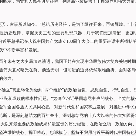
的昭示，为党和人民奋进新征程、创造新业绩提供了丰厚滋养和强大力量
，古事所以知今。”总结历史经验，是为了继往开来，再铸辉煌。“十个
握历史规律、掌握历史主动的重要思想武器，对于我们更加清醒、更加
同习近平总书记在庆祝中国共产党成立100周年大会上的重要讲话中所概括
践中不断丰富和发展。
未有之大变局加速演进，我国正处在实现中华民族伟大复兴关键时期
族伟大复兴曙光在前、前途光明，但前进的道路依然艰难曲折。面对各种
的努力。
立”真正转化为做到“两个维护”的政治自觉、思想自觉、行动自觉。
业兴衰成败的根本性问题。“党确立习近平同志党中央的核心、全党的核
全军全国各族人民共同心愿，对新时代党和国家事业发展、对推进中华民
论断，是深刻总结党的百年奋斗、深刻总结党的十八大以来的伟大实践得
八大以来最重要的政治成果和最宝贵的历史经验，在政治立场、政治方向
坚决维护核心、捍卫核心、忠诚核心，坚持不懈用习近平新时代中国特色