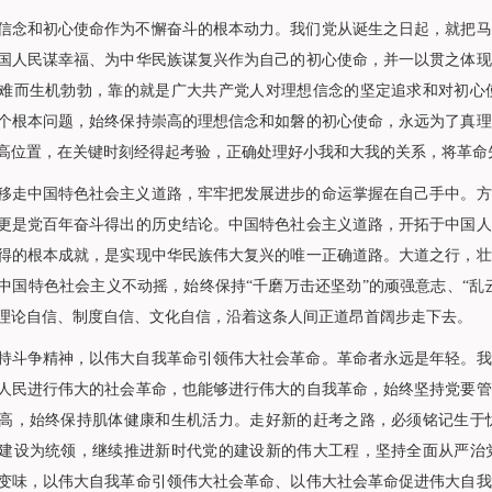
和初心使命作为不懈奋斗的根本动力。我们党从诞生之日起，就把马
国人民谋幸福、为中华民族谋复兴作为自己的初心使命，并一以贯之体现
难而生机勃勃，靠的就是广大共产党人对理想信念的坚定追求和对初心
个根本问题，始终保持崇高的理想信念和如磐的初心使命，永远为了真理
高位置，在关键时刻经得起考验，正确处理好小我和大我的关系，将革命
中国特色社会主义道路，牢牢把发展进步的命运掌握在自己手中。方
更是党百年奋斗得出的历史结论。中国特色社会主义道路，开拓于中国人
得的根本成就，是实现中华民族伟大复兴的唯一正确道路。大道之行，壮
中国特色社会主义不动摇，始终保持“千磨万击还坚劲”的顽强意志、“乱
理论自信、制度自信、文化自信，沿着这条人间正道昂首阔步走下去。
争精神，以伟大自我革命引领伟大社会革命。革命者永远是年轻。我
人民进行伟大的社会革命，也能够进行伟大的自我革命，始终坚持党要管
高，始终保持肌体健康和生机活力。走好新的赶考之路，必须铭记生于
建设为统领，继续推进新时代党的建设新的伟大工程，坚持全面从严治
变味，以伟大自我革命引领伟大社会革命、以伟大社会革命促进伟大自我