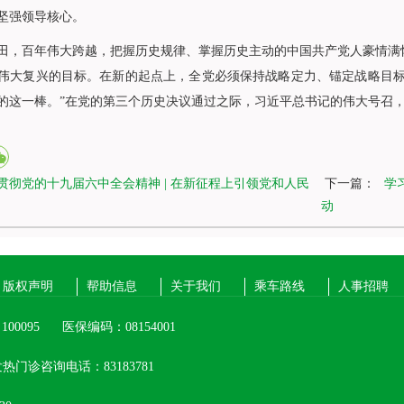
坚强领导核心。
百年伟大跨越，把握历史规律、掌握历史主动的中国共产党人豪情满怀
伟大复兴的目标。在新的起点上，全党必须保持战略定力、锚定战略目标
的这一棒。”在党的第三个历史决议通过之际，习近平总书记的伟大号召
贯彻党的十九届六中全会精神 | 在新征程上引领党和人民
下一篇：
学
动
版权声明
帮助信息
关于我们
乘车路线
人事招聘
00095
医保编码：08154001
热门诊咨询电话：83183781