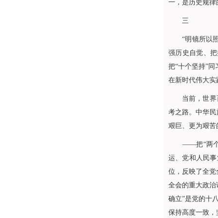
一，是历史规律
三
“明镜所以照形
强历史自觉、把
把“十个坚持”
在新时代伟大实
当前，世界百年
考之路。中华民
艰巨、更为艰苦
——把“两个确
运、党和人民事
位，反映了全党
全会的重大政治
确立”是党的十
保持高度一致，