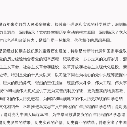
百年来党领导人民艰辛探索、接续奋斗理论和实践的科学总结，深刻揭
力量源泉，深刻揭示了党始终掌握历史主动的根本原因，深刻揭示了党永
时代光芒和政治伟力，是我们党一脉相承、代代相传的思想基因。
党经过长期实践积累的宝贵历史经验，特别是对新时代党和国家事业取
党的历史经验饱含着党的艰辛历程，记载着党一步步走来的光辉岁月，源
主主义革命、社会主义革命和建设、改革开放和社会主义现代化建设、新
史诗。特别是党的十八大以来，以习近平同志为核心的党中央统筹把握中
、巨大的政治勇气、强烈的责任担当，统揽伟大斗争、伟大工程、伟大事
现中华民族伟大复兴提供了更为完善的制度保证、更为坚实的物质基础、
向胜利的伟大历史进程、为国家和民族建立的伟大历史功绩的科学总结；
文化相结合，不断推进马克思主义中国化的百年历程的科学总结；是对党
；是对党为中国人民谋幸福、为中华民族谋复兴的百年历程的科学总结
”是历史发展的结果、历史实践的产物、历史奋斗的结晶，特别突出了中