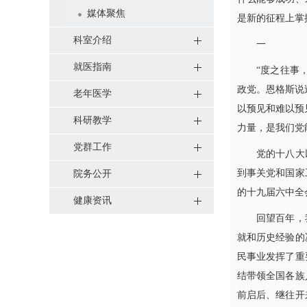
媒体聚焦
是新的征程上掌
科室介绍
一
就医指南
“度之往事，验
政党。恩格斯说
老年医学
以预见和难以预
科研教学
力量，是我们党
党群工作
党的十八大以来
到事关党和国家
院务公开
的十九届六中全
健康资讯
回望百年，我们
就和历史经验的
民事业发挥了重
结带领全国各族
前启后、继往开