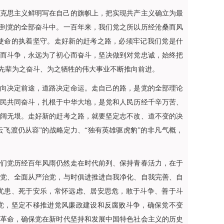
克思主义鲜明写在自己的旗帜上，把实现共产主义确立为最
到党的全部奋斗中。一百年来，我们党之所以历经沧桑而风
使命的执着坚守。走好新的赶考之路，必须牢记我们党是什
而斗争，永远为了初心而奋斗，坚决做到对党忠诚，始终把
先辈为之奋斗、为之牺牲的伟大事业不断推向前进。
向决定前途，道路决定命运。走自己的路，是党的全部理论
民共同奋斗，扎根于中华大地，是党和人民历经千辛万苦、
阔无垠。走好新的赶考之路，就要坚定志不改、道不变的决
云飞渡仍从容”的战略定力、“独有英雄驱虎豹”的非凡气概，
们党历经百年风雨仍然走在时代前列、保持青春活力，在于
党、全面从严治党，与时俱进推进自我净化、自我完善、自
忧患、死于安乐，常怀远虑、居安思危，敢于斗争、善于斗
党，坚定不移推进党风廉政建设和反腐败斗争，确保党不变
革命，确保党在新时代坚持和发展中国特色社会主义的历史