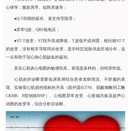
心律等；频发房早、短阵房速等；
●Q-T间期的延长、束支传导阻滞；
●异常Q波，QRS低电压；
●ST-T改变：ST段升高或降低，T波低平或倒置，相比较ST-T
的改变，没有相关导联同步改变，是非特定冠脉供血区域分布，这
一点有助于冠心病心肌缺血的鉴别。
其实心肌炎心电图的敏感性高，表现是多样的，但特异性低。
心肌炎的诊断需要临床医师结合患者发病情况、不舒服的表
现、实验室心肌损伤指标的升高（肌钙蛋白TNI、肌酸激酶同工酶
CKMB、B型钠肽BNP）、心电图异常改变、心脏磁共振及超声心
动图的改变等，综合分析后诊断。