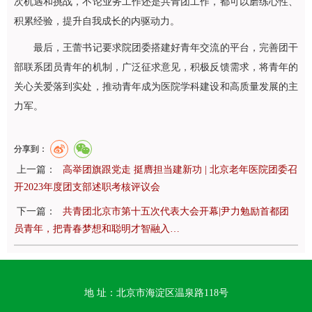
次机遇和挑战，不论业务工作还是共青团工作，都可以磨练心性、
积累经验，提升自我成长的内驱动力。
最后，王蕾书记要求院团委搭建好青年交流的平台，完善团干
部联系团员青年的机制，广泛征求意见，积极反馈需求，将青年的
关心关爱落到实处，推动青年成为医院学科建设和高质量发展的主
力军。
分享到：
上一篇：
高举团旗跟党走 挺膺担当建新功 | 北京老年医院团委召
开2023年度团支部述职考核评议会
下一篇：
共青团北京市第十五次代表大会开幕|尹力勉励首都团
员青年，把青春梦想和聪明才智融入…
地 址：北京市海淀区温泉路118号