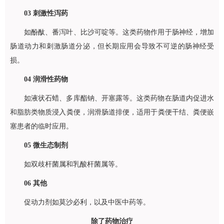
03
刺激性泻药
如酚酞、番泻叶、比沙可啶等。这类药物作用于肠神经，增加
肠道动力和刺激肠道分泌，但长期应用会导致不可逆的肠神经受
损。
04
润滑性药物
如液状石蜡、多库酯钠、开塞露等。这类药物在肠道内促进水
和脂肪类物质浸入粪便，润滑肠道排便，适用于粪便干结、粪便嵌
塞患者的临时应用。
05
微生态制剂
如双歧杆菌属和乳酸杆菌属等。
06
其他
促动力剂如莫沙必利，以及中医中药等。
除了药物治疗