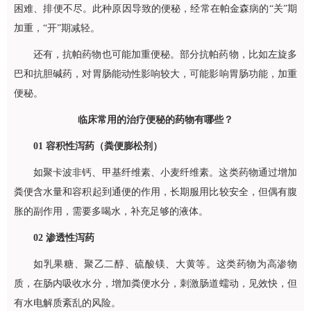
困难、排便不尽。此种原因导致的便秘，经常在帕金森病的“关”期
加重，“开”期减轻。
还有，抗帕药物也可能加重便秘。部分抗帕药物，比如左旋多
巴和抗胆碱药，对胃肠能动性影响较大，可能影响胃肠功能，加重
便秘。
临床常用的治疗便秘的药物有哪些？
01
容积性泻药（粪便膨松剂）
如聚卡波非钙、甲基纤维素、小麦纤维素。这类药物通过增加
粪便含水量和容积起到通便的作用，长期服用比较安全，但偶有腹
胀的副作用，需要多喝水，补充足够的液体。
02
渗透性泻药
如乳果糖、聚乙二醇、硫酸镁、大黄等。这类药物为高渗物
质，在肠内吸收水分，增加粪便水分，刺激肠道蠕动，见效快，但
有水电解质紊乱的风险。