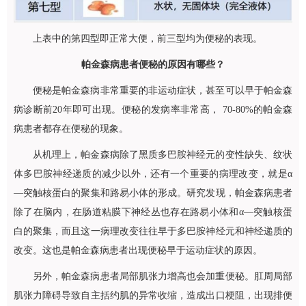
上表中的第四型即正常大便，前三型均为便秘的表现。
帕金森病患者便秘的原因有哪些？
便秘是帕金森病非常重要的非运动症状，甚至可以早于帕金森
病诊断前20年即可出现。便秘的发病率非常高， 70-80%的帕金森
病患者都存在便秘的现象。
从机理上，帕金森病除了黑质多巴胺神经元的变性缺失、纹状
体多巴胺神经递质的减少以外，还有一个重要的病理改变，就是α
—突触核蛋白的聚集和路易小体的形成。研究发现，帕金森病患者
除了在脑内，在肠道粘膜下神经丛也存在路易小体和α—突触核蛋
白的聚集，而且这一病理改变往往早于多巴胺神经元和神经递质的
改变。这也是帕金森病患者出现便秘早于运动症状的原因。
另外，帕金森病患者局部肌张力增高也会加重便秘。肛周局部
肌张力障碍导致自主括约肌的异常收缩，造成出口梗阻，出现排便