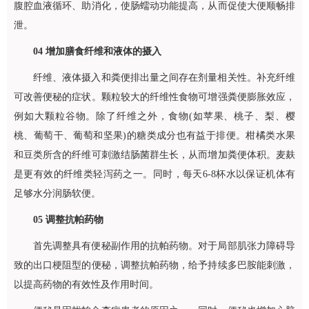
腹腔血液循环、助消化，使肠蠕动功能提高，从而促使大便顺畅排
泄。
04
增加膳食纤维和液体的摄入
纤维、液体摄入和粪便排出量之间存在剂量相关性。补充纤维
可改善便秘的症状。颗粒较大的纤维性食物可增强粪便膨胀效应，
例如大颗粒谷物。除了纤维之外，食物(如苹果、桃子、梨、樱
桃、葡萄干、葡萄和坚果)的糖类成分也有益于排便。柑橘类水果
和豆类所含的纤维可刺激结肠菌群生长，从而增加粪便体积。麦麸
是更有效的纤维类轻泻药之一。同时，每天6-8杯水以保证机体有
足够水分润肠软便。
05
调整抗帕药物
首先调整具有便秘副作用的抗帕药物。对于局部肌张力障碍导
致的出口梗阻型的便秘，调整抗帕药物，给予持续多巴胺能刺激，
以提高药物的有效性及作用时间。