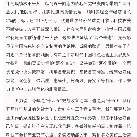
年的成绩极不平凡，以习近平同志为核心的党中央团结带领全国各
族人民砥砺前行，扎实推进高质量发展，顺利实现全年经济增长
5%的目标，达134.9万亿元，仍是世界经济的重要引擎；科技攻关
不断突破，改革开放深入推进，社会大局和谐稳定，推动中国式现
代化建设向前迈进了一大步。这些成绩延续了“两个奇迹”，充分彰
显了中国特色社会主义制度的优越性。成绩的取得，最根本在于有
习近平总书记掌舵领航，有习近平新时代中国特色社会主义思想科
学指引。我们要坚定拥护“两个确立”、坚决做到“两个维护”，全面
贯彻党中央决策部署，树牢首都意识、坚持首善标准，统筹做好优
功能、促创新、强治理、惠民生、树新风、保安全等各项工作，奋
力书写中国式现代化的北京篇章。
尹力说，今年是“十四五”规划收官之年，也是为“十五五”良好
开局打牢基础的关键之年，做好今年工作意义重大。我们要更加注
重工作的系统性整体性，积极应对复杂严峻形势，坚定不移做好自
己的事；锚定社会主义现代化目标，多做补短板的事；抓住新一轮
科技革命和产业变革机遇，多谋增动能的事；紧扣群众美好生活需