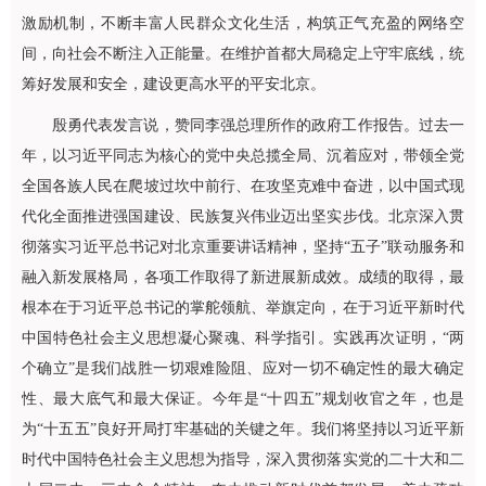
激励机制，不断丰富人民群众文化生活，构筑正气充盈的网络空
间，向社会不断注入正能量。在维护首都大局稳定上守牢底线，统
筹好发展和安全，建设更高水平的平安北京。
殷勇代表发言说，赞同李强总理所作的政府工作报告。过去一
年，以习近平同志为核心的党中央总揽全局、沉着应对，带领全党
全国各族人民在爬坡过坎中前行、在攻坚克难中奋进，以中国式现
代化全面推进强国建设、民族复兴伟业迈出坚实步伐。北京深入贯
彻落实习近平总书记对北京重要讲话精神，坚持“五子”联动服务和
融入新发展格局，各项工作取得了新进展新成效。成绩的取得，最
根本在于习近平总书记的掌舵领航、举旗定向，在于习近平新时代
中国特色社会主义思想凝心聚魂、科学指引。实践再次证明，“两
个确立”是我们战胜一切艰难险阻、应对一切不确定性的最大确定
性、最大底气和最大保证。今年是“十四五”规划收官之年，也是
为“十五五”良好开局打牢基础的关键之年。我们将坚持以习近平新
时代中国特色社会主义思想为指导，深入贯彻落实党的二十大和二