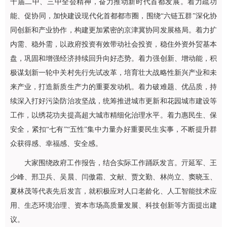
十届二中、三中全会精神，奋力推动新时代首都发展。着力疏功
能、促协同，加快建设现代化首都都市圈，围绕“六链五群”深化协
同创新和产业协作，构建更加紧密的京津冀协同发展格局。着力扩
内需、稳外需，以政府投资有效带动社会投资，稳住外资外贸基本
盘，巩固和增强经济持续回升向好态势。着力强创新、增动能，积
极谋划新一轮中关村先行先试改革，培育壮大战略性新兴产业和未
来产业，打造新质生产力的重要发动机。着力破难题、优品质，持
续深入打好污染防治攻坚战，统筹推进城市更新和花园城市建设等
工作，以绣花功夫提高超大城市精细化治理水平。着力惠民生、保
安全，紧扣“七有”“五性”集中力量办好重要民生实事，不断提升群
众获得感、幸福感、安全感。
大家围绕政府工作报告，结合实际工作踊跃发言。亓延军、王
少峰、邢卫兵、吴晨、闫傲霜、文献、贾文勤、林尚立、窦晓玉、
夏林茂等代表先后发言，就积极应对人口老龄化、人工智能技术应
用、生态环境治理、资本市场高质量发展、科技创新等方面提出建
议。