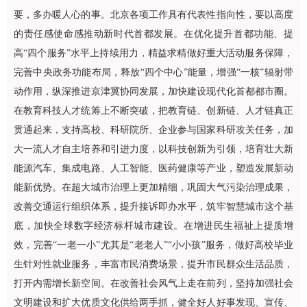
要，多办暖人心的事。北京各项工作具有代表性指向性，要以高度
的责任感使命感推动新时代首都发展。在优化提升首都功能、提
高“四个服务”水平上持续用力，精益求精做好重大活动服务保障，
完善中央政务功能布局，释放“四个中心”能量，增强“一核”辐射带
动作用，纵深推进京津冀协同发展，加快建设现代化首都都市圈。
在教育科技人才统筹上不断突破，把教育链、创新链、人才链真正
贯通起来，支持高校、科研院所、企业参与国家科研攻关任务，加
大一流人才自主培养和引进力度，以科技创新为引领，培育壮大新
能源汽车、集成电路、人工智能、医药健康等产业，塑造发展新动
能新优势。在超大城市治理上更加精细，巩固大气污染治理成果，
改善交通运行组织体系，提升接诉即办水平，筑牢智慧城市这个基
底，加快全球数字经济标杆城市建设。在增进民生福祉上提质增
效，完善“一老一小”尤其是“老老人”“小小孩”服务，做好高校毕业
生针对性就业服务，丰富市民消费场景，提升市民群众生活品质，
打开内需增长新空间。在改善社会风气上走在前列，坚持加强社会
文明建设和扩大优质文化供给两手抓，健全好人好事发现、宣传、