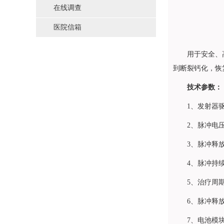
在线调查
医院信箱
用于安全、
到断裂钙化，恢
技术参数：
1、发射器
2、脉冲电压
3、脉冲释放
4、脉冲持续
5、治疗周
6、脉冲释
7、电池模