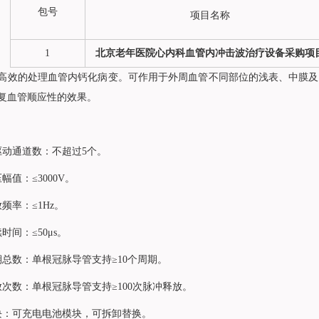
包号
项目名称
1
北京老年医院心内科血管内冲击波治疗设备采购项
高效的处理血管内钙化病变。可作用于外周血管不同部位的浅表、中膜及
复血管顺应性的效果。
驱动通道数：不超过5个。
幅值：≤3000V。
频率：≤1Hz。
时间：≤50μs。
期总数：单根冠脉导管支持≥10个周期。
放次数：单根冠脉导管支持≥100次脉冲释放。
块：可充电电池模块，可拆卸替换。