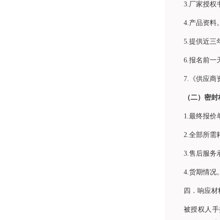
3.厂家授权
4.产品资
5.提供近
6.报名前
7.《供应
（二）密封
1.最终报
2.全部所
3.售后服务
4.货期情况
四．响应材
被授权人手