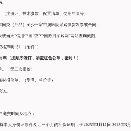
书。
料。（注册证、技术参数、配置清单、使用年限等）
三年同类（产品）至少三家市属医院采购供货发票或合同。
一天或当天“信用中国”或“中国政府采购网”网站查询截图。
商资格声明书》（附件1）
材料
（按顺序装订，加盖红色公章，密封！）
价单。（无二次报价）
需耗材报价单。（型号、单价等）
承诺。
。
料递交时间及地点：
持本人身份证原件及近三个月的社保证明，于
2025年3月14日-2025年3