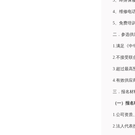
3、终身保
4、维修电话
5、免费培
二．参选供
1.满足《
2.不接受
3.超过最
4.有效供
三．报名材
（一）报名
1.公司资
2.法人代