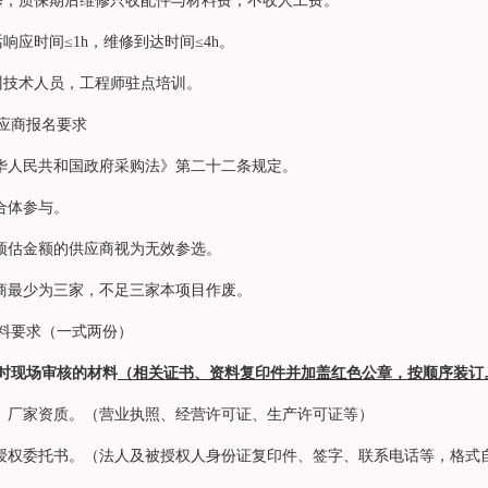
修，质保期后维修只收配件与材料费，不收人工费。
响应时间≤1h，维修到达时间≤4h。
训技术人员，工程师驻点培训。
应商报名要求
中华人民共和国政府采购法》第二十二条规定。
联合体参与。
高预估金额的供应商视为无效参选。
应商最少为三家，不足三家本项目作废。
料要求（一式两份）
时现场审核的材料
（相关证书、资料复印件并加盖红色公章，按顺序装订
质、厂家资质。（营业执照、经营许可证、生产许可证等）
表授权委托书。（法人及被授权人身份证复印件、签字、联系电话等，格式