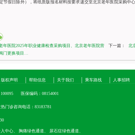
定节假日除外），将纸质版报名材料按要求递交至北京老年医院采购中心一层，
老年医院2025年职业健康检查采购项目、北京老年医院营
下一篇：
北
阀门更换项目…
版权声明
帮助信息
关于我们
乘车路线
人事招聘
00095
医保编码：08154001
热门诊咨询电话：83183781
30
介入中心、
胸痛绿色通道、
尿石症绿色通道、