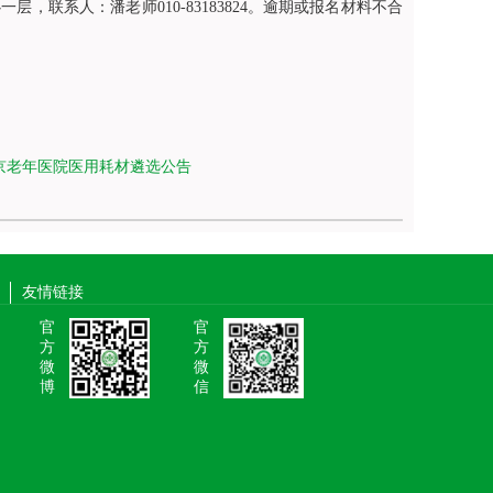
联系人：潘老师010-83183824。逾期或报名材料不合
京老年医院医用耗材遴选公告
友情链接
官
官
方
方
微
微
博
信