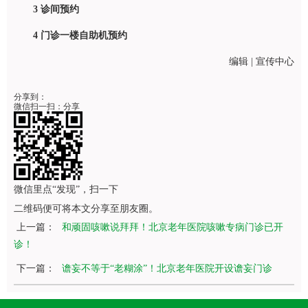
3
诊间预约
4
门诊一楼自助机预约
编辑 | 宣传中心
分享到：
微信扫一扫：分享
微信里点“发现”，扫一下
二维码便可将本文分享至朋友圈。
上一篇：
和顽固咳嗽说拜拜！北京老年医院咳嗽专病门诊已开
诊！
下一篇：
谵妄不等于“老糊涂”！北京老年医院开设谵妄门诊