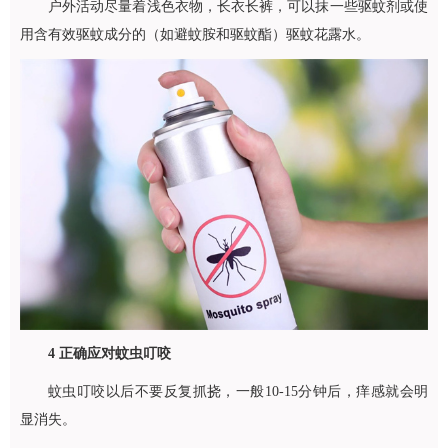
户外活动尽量着浅色衣物，长衣长裤，可以抹一些驱蚊剂或使
用含有效驱蚊成分的（如避蚊胺和驱蚊酯）驱蚊花露水。
4
正确应对蚊虫叮咬
蚊虫叮咬以后不要反复抓挠，一般10-15分钟后，痒感就会明
显消失。