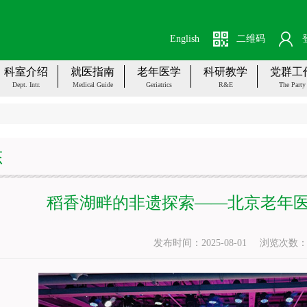
English
二维码
科室介绍
就医指南
老年医学
科研教学
党群工
Dept. Intr.
Medical Guide
Geriatrics
R&E
The Party
态
稻香湖畔的非遗探索——北京老年
发布时间：2025-08-01
浏览次数