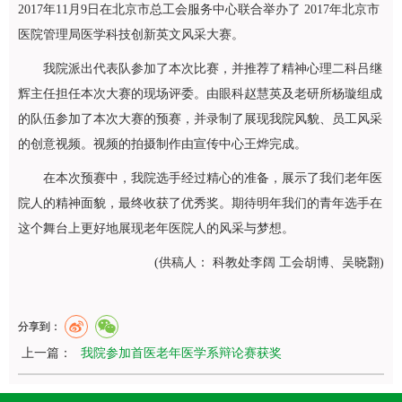
2017年11月9日在北京市总工会服务中心联合举办了 2017年北京市
医院管理局医学科技创新英文风采大赛。
我院派出代表队参加了本次比赛，并推荐了精神心理二科
吕继
辉
主任担任本次大赛的现场评委。由
眼科
赵慧英
及老研所杨璇组成
的队伍参加了本次大赛的预赛，并录制了展现我院风貌、员工风采
的创意视频。视频的拍摄制作由宣传中心
王烨
完成。
在本次预赛中，我院选手经过精心的准备，展示了我们老年医
院人的精神面貌，最终收获了优秀奖。期待明年我们的青年选手在
这个舞台上更好地展现老年医院人的风采与梦想。
(供稿人： 科教处李阔 工会胡博、吴晓翾)
分享到：
上一篇：
我院参加首医老年医学系辩论赛获奖