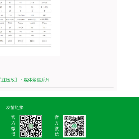
关注医改】：媒体聚焦系列
友情链接
官
官
方
方
微
微
博
信