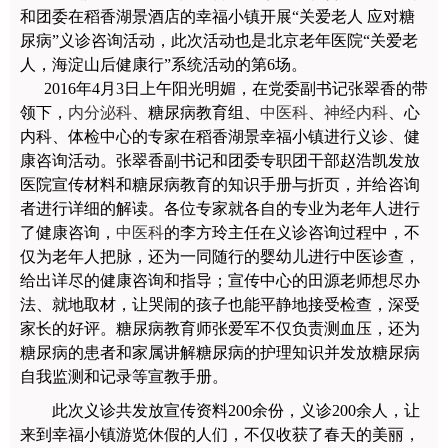
和团委在稻香湖景酒店的幸福小镇开展“关爱老人 应对糖
尿病”义诊咨询活动，此次活动也是北京老年医院“关爱老
人，海淀山后健康行”系统活动的第6场。
2016年4月3日上午阳光明媚，在党委副书记张翠香的带
领下，
内分泌科
、糖尿病教育组、
中医科
、
神经内科
、心
内科、体检中心的专家在稻香湖景幸福小镇进行义诊、健
康咨询活动。张翠香副书记和团委专职团干部赵浩凯发放
医院宣传材料和糖尿病教育的知识手册与折页，并给咨询
者进行详细的解读。各位专家就各自的专业为老年人进行
了健康咨询，
中医科
的李方玲主任在义诊咨询过程中，不
仅为老年人把脉，还为一同随行的婴幼儿进行中医诊查，
给出详尽的健康咨询和指导；宣传中心的田源老师想尽办
法、就地取材，让哭闹的孩子也能平静地接受检查，深受
家长的好评。糖尿病教育师张爱军不仅负责测血压，还为
糖尿病的患者和家属讲解糖尿病的护理知识并发放糖尿病
自我监测和记录等宣教手册。
此次义诊共发放宣传资料200余份，义诊200余人，让
来到幸福小镇游览休假的人们，不仅收获了春天的美丽，