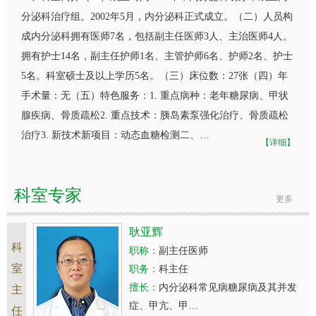
分泌科
治疗组。2002年5月，
内分泌科
正式成立。（二）人员构
成
内分泌科
拥有医师7名，包括副主任医师3人、主治医师4人。
拥有护士14名，副主任护师1名、主管护师6名、护师2名、护士
5名。科室硕士及以上学历5名。（三）床位数：27张（四）年
手术量：无（五）特色服务：1. 重点病种：老年糖尿病、甲状
腺疾病、骨质疏松2. 重点技术：胰岛素泵强化治疗、骨质疏松
治疗3. 新技术新项目：动态血糖检测二、…
【详细】
科室专家
更多
耿亚辉
科
职称：
副主任医师
室
职务：
科主任
擅长：
内分泌科常见病糖尿病及其并发
主
症、甲亢、甲…
任