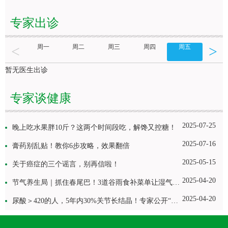
专家出诊
<
>
周一
周二
周三
周四
周五
周六
暂无医生出诊
专家谈健康
2025-07-25
晚上吃水果胖10斤？这两个时间段吃，解馋又控糖！
2025-07-16
膏药别乱贴！教你6步攻略，效果翻倍
2025-05-15
关于癌症的三个谣言，别再信啦！
2025-04-20
节气养生局｜抓住春尾巴！3道谷雨食补菜单让湿气绕道走！
2025-04-20
尿酸＞420的人，5年内30%关节长结晶！专家公开“控风”修炼三步曲