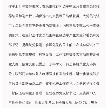
作手册》等文件要求，在民主推荐和
选举
中充分尊重党
员
的推
荐
结
果和
选举权
，确保
选
出的支委班子能
够获
得广大党
员
的
认
可；二是在前期充分准
备
的基
础
上，内科三党支部以公推直
选
的形式，在支部全体党
员
范
围
内直接
选举产
生党支部委
员
和支
部
书记
，是我院党委
进
一步深化党内民主的一次成功
尝试
；三
是按照党支部
规
模、科室
设
置、工作流程等要素重新
调
整划分
党支部，使党支部
设
置
进
一步科学化；四是将机关党支部拆
分，以部
门为单
位并入
临
床
医技科室
党支部，
进
一步落
实
和拓
展
领导
干部
联
系点工作，
转变
机关工作作
风
；五是
选举
后党
务
干部
队
伍
结
构更加合理，全院在
职
党支部
书记
、支委共
33
人，
平均年
龄
42.5
岁
，具
备
大学及以上学
历
人
员
占比
72.7%
，男女