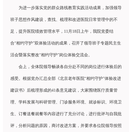
为进
一步落
实
党的群众路
线
教育
实
践活
动
成果，加
强领导
班子思想作
风
建
设
，
查
找、梳理和改
进
医院日常管理中的不
足，提升医院
绩
效管理水平，
11
月
18
日上午，我院党委
结
合“相
约
守
护
”双体
验
活
动
的成果，召开了
领导
班子
专题
民主生
活会
暨
落
实
整改“相
约
守
护
”
岗
位体
验
交流会。
会上，全体院
领导畅谈
各自分赴不同的
岗
位
进
行体
验
后的
感受。根据党
办汇总
全部《北京老年医院“相
约
守
护
”体
验
改
进
建
议书
》后梳理形成的
41
条意
见
建
议
，大家
围绕
医
疗质
量管
理、学科
发
展与科研管理、
门诊
服
务环
境、就
诊标识
、
环
境
卫
生、
订
餐送餐就餐等内容
进
行了充分
讨论
，
进
行批
评
与自我批
评
，分析
问题
的原因，商
讨
改
进
方案，并要求各位院
领导
按照