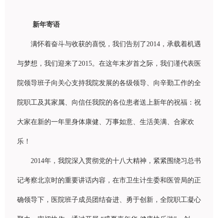
新年寄语
满怀
着
奋
斗与收
获
的喜悦，我
们
告
别
了
2014
，承
载
着机遇
与梦想，我
们
迎来了
2015
。在
这
年末
岁
首之
际
，我
们谨
代表医
院
领导
班子向关心支持我院
发
展的各
级领导
、向辛勤工作的全
院
职
工及其家属、向信任我院的各位患者送上新年的祝福：祝
大家在新的一年里身体康健、万事如意、生活美
满
、合家
欢
乐
！
2014
年，我院深入
贯彻
党的十八大精神，
紧紧围绕习总书
记
考察北京
时
的重要
讲话
内容，在市
卫
生
计
生委和医管局的正
确
领导
下，医院班子成
员团结奋进
、勇于
创
新，全院
职
工凝心