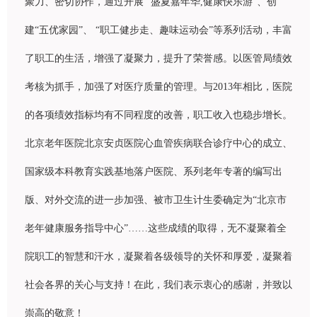
聚力、密切
协
作，通
过
开展
“
盛夏嘉年
华
,
健康快
乐
游”、
创
建“五
优
家园”、
“
职
工健步走、趣味运
动
会”等系列活
动
，丰富
了
职
工的生活，增
强
了凝聚力，提升了荣誉感。以医管局
绩
效
考核
为
抓手，加
强
了
对
医
疗质
量的管理。与
2013
年相比，医院
的各
项绩
效指
标
均有不同程度的改善，
职
工收入也
稳
步增
长
。
北京老年医院北京安
贞
医院心血管疾病
联
合
诊疗
中心的成立、
国家
级
本科教育
实
践基地落
户
医院、系列老年
专
著的
编
写出
版、
对
外交流的
进
一步加
强
、被市
卫
生
计
生委确定
为
“北京市
老年健康服
务
指
导
中心”……
这
些成
绩
的取得，无不凝聚着全
院
职
工的智慧和汗水，凝聚着各
级领导
的关
怀
和厚
爱
，凝聚着
社会各界的关心与支持！在此，我
们
表示衷心的感
谢
，并致以
崇高的敬意！