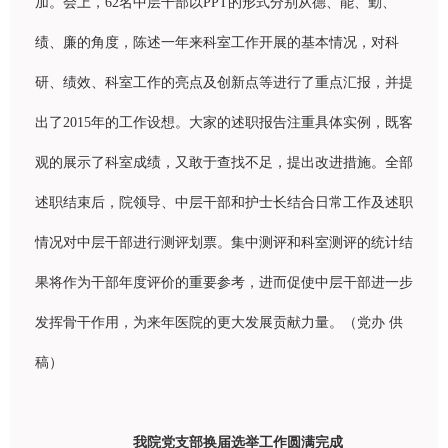
加。会上，
62
名中
层
干部以
PPT
的形式分
别
从德、能、勤、
绩
、廉的角度，
陈
述一年来科室工作开展的基本情况，
对
科
研、
绩
效、科室工作的亮点及
创
新点等
进
行了重点
汇报
，并提
出了
2015
年的工作
设
想。大家的述
职报
告注重具体
实
例，既客
观
的展示了科室成
绩
，又敢于
查
找不足，提出改
进
措施。全部
述
职结
束后，院
领导
、中
层
干部和
护
士
长结
合日常工作及述
职
情况
对
中
层
干部
进
行
测评
划票。集中
测评
和科室
测评
的
统计结
果将作
为
干部年度
评
价的重要参考，
进
而促使中
层
干部
进
一步
发挥
骨干作用，
为
来年医院的更大
发
展
贡
献力量。（党
办
供
稿）
我院党支部换届选举工作圆满完成