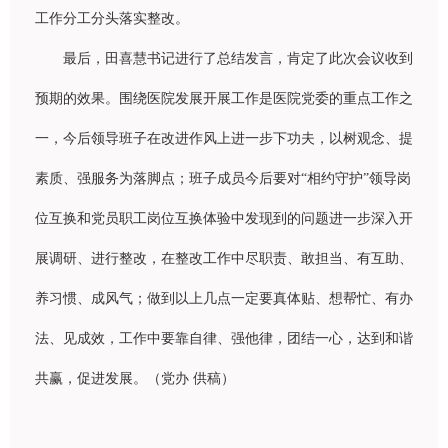
工作分工分
头
落
实
整改。
最后，田喜慧
书记进
行了
总结发
言，肯定了此次会
议
收到
预
期的效果。
围绕
医院
发
展开展工作是医院党委的重点工作之
一，今后
领导
班子在改
进
作
风
上
进
一步下功夫，以
树观
念、提
素
质
、
强
服
务为
落脚点；班子成
员
今后要
对
“相
约
守
护
”
领导岗
位互
换
和党
员职
工
岗
位互
换
体
验
中
发现
到的
问题进
一步深入开
展
调
研、
进
行整改，在整改工作中尽
职责
、敢担当、有互助、
养
习惯
、成
风
气；做到以上几点一定要真体
贴
、想帮忙、有
办
法、
见
成效，工作中要靠自律、
强
他律，
团结
一心，达到和
谐
共
赢
，促
进发
展。（党
办
供稿）