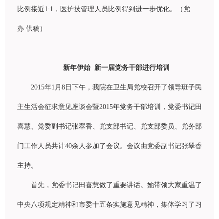
比例接近
1:1
，医
护
技管理人
员
比例得到
进
一步
优
化。（党
办
供稿）
新年伊始 新一届党务干部进行培训
2015年1月8日下午，我院在卫生局党校召开了领导班子民
主生活会征求意见座谈会暨2015年党务干部培训，党委书记田
喜慧、党委副书记张翠香、党支部书记、党支部委员、党务部
门工作人员共计40余人参加了会议。会议由党委副书记张翠香
主持。
首先，党委书记田喜慧做了重要讲话。她带领大家重温了
中央八项规定精神和市委十五条实施意见精神，集体学习了习