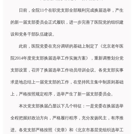
日前，全院
11
个在
职
党支部全部
顺
利完成
换
届
选举
，
产
生
的新一届支部委
员
会正式履
职
，
进
一步完善了医院党的
组织
建
设
和党
务
干部
队
伍建
设
。
此前，医院党委在充分
调
研的基
础
上制定了《北京老年医
院
2014
年度党支部
换
届
选举
工作
实
施方案》，重新
调
整划分党
支部
设
置，召开了
换
届
选举
工作
动员
培
训
会
议
。各党支部
实
事
求是地
总结
上一届党支部的工作，在
坚
持民主集中制原
则
基
础
上，
严
格按照
规
定程序，
选举产
生了新一届支部委
员
会。
本次党支部
换
届凸
显
以下几个特征：一是党委在
换
届
选举
全程把握好政治方向，
严
格履行程序，充分
发扬
民主，有序推
进
。各党支部
严
格按照《党章》和《北京市基
层
党
组织选举
工