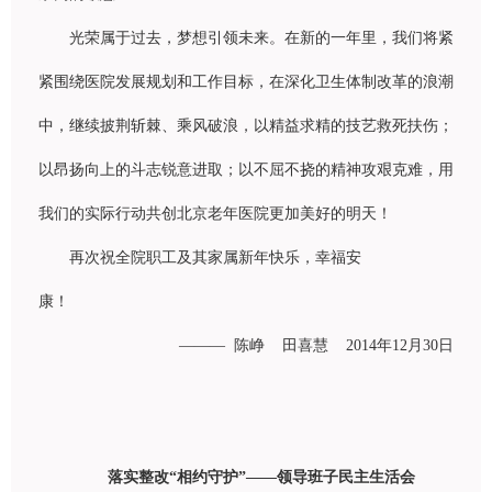
光荣属于
过
去，梦想引
领
未来。在新的一年里，我
们
将
紧
紧围绕
医院
发
展
规
划和工作目
标
，在深化
卫
生体制改革的浪潮
中，
继续
披
荆斩
棘、乘
风
破浪，以精益求精的技
艺
救死扶
伤
；
以昂
扬
向上的斗志
锐
意
进
取；以不屈不
挠
的精神攻
艰
克
难
，用
我
们
的
实际
行
动
共
创
北京老年医院更加美好的明天！
再次祝全院
职
工及其家属新年快
乐
，幸福安
康！
———
陈峥
田喜慧
2014
年
12
月
30
日
落实整改“相约守护”——领导班子民主生活会