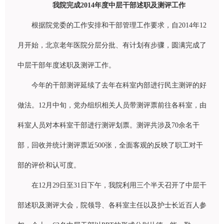
我院完成2014年度中层干部述职及测评工作
根据院党委的工作安排和干部管理工作要求，自
2014
年
12
月开始，北京老年医院分
层
分批、有
计
划有步
骤
，
圆满
完成了
中
层
干部年度述
职
及
测评
工作。
今年的干部
测评
延
续
了去年在科室内部
进
行民主
测评
的好
做法。
12
月中旬，党
办组织
相关人
员带测评
票前往各科室，由
科室人
员对
本科室干部
进
行
测评
划票。
测评
共涉及
70
余名干
部，回收并
统计测评
票近
500
张
，全面客
观
的反映了
职
工
对
干
部的
评
价和
认
可度。
在
12
月
29
日至
31
日下午，我院利用三个半天召开了中
层
干
部述
职
及
测评
大会，院
领导
、各科室主任以及
护
士
长
近百人参