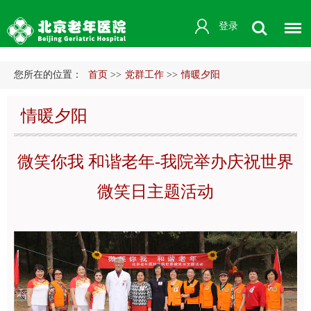
登录
您所在的位置：
首页
>>
党群工作
>>
情暖夕阳
情暖夕阳
微笑你我 和谐老年-我院举办庆祝世界
微笑日主题活动