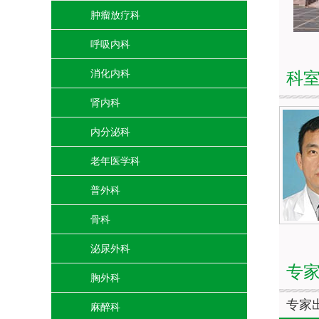
肿瘤放疗科
呼吸内科
消化内科
科
肾内科
内分泌科
老年医学科
普外科
骨科
泌尿外科
专
胸外科
专家
麻醉科