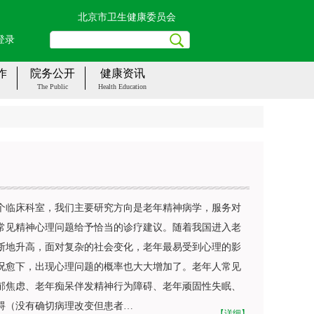
北京市卫生健康委员会
登录
作
院务公开
健康资讯
The Public
Health Education
个
临床科室
，我们主要研究方向是老年精神病学，服务对
常见精神心理问题给予恰当的诊疗建议。随着我国进入老
断地升高，面对复杂的社会变化，老年最易受到心理的影
况愈下，出现心理问题的概率也大大增加了。老年人常见
郁焦虑、老年痴呆伴发精神行为障碍、老年顽固性失眠、
碍（没有确切病理改变但患者…
【详细】