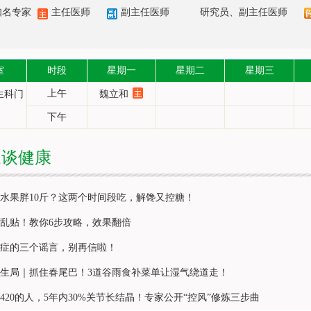
知名专家
主任医师
副主任医师
研究员、副主任医师
室
时段
星期一
星期二
星期三
上午
生科门
魏立和
下午
家谈健康
水果胖10斤？这两个时间段吃，解馋又控糖！
乱贴！教你6步攻略，效果翻倍
症的三个谣言，别再信啦！
生局｜抓住春尾巴！3道谷雨食补菜单让湿气绕道走！
420的人，5年内30%关节长结晶！专家公开“控风”修炼三步曲