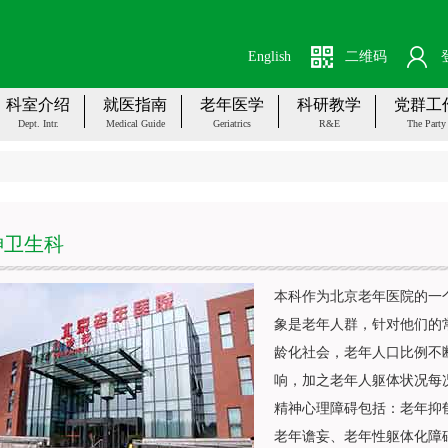
English
二维码
科室介绍
就医指南
老年医学
科研教学
党群工
Dept. Intr.
Medical Guide
Geriatrics
R&E
The Party
神卫生科
本科作为北京老年医院的一
象是老年人群，针对他们的
龄化社会，老年人口比例不
响，加之老年人躯体状况每
精神心理障碍包括：老年抑
老年谵妄、老年性躯体化障