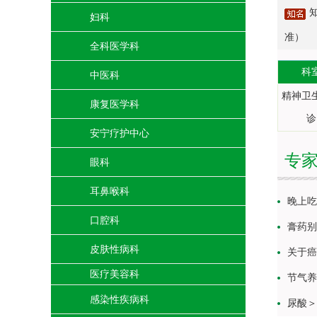
妇科
准）
全科医学科
科
中医科
精神卫
康复医学科
诊
安宁疗护中心
专
眼科
耳鼻喉科
晚上吃
口腔科
膏药别
皮肤性病科
关于癌
医疗美容科
节气养
感染性疾病科
尿酸＞