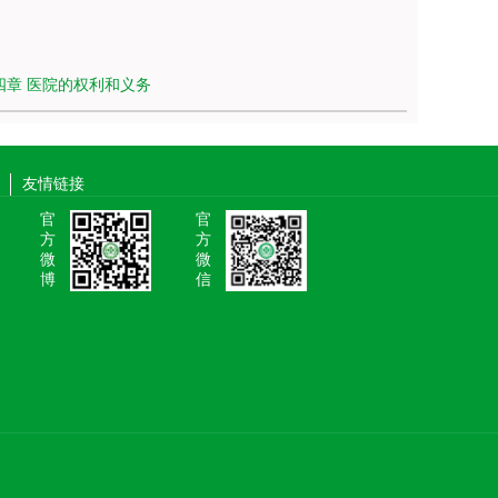
四章 医院的权利和义务
友情链接
官
官
方
方
微
微
博
信