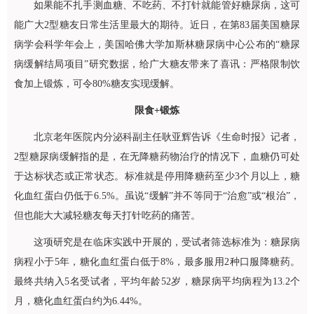
如果能不扎手测血糖、不吃药、不打针就能管好糖尿病，这可
能广大2型糖友日常生活里最大的期待。近日，在第83届美国糖尿
病学会科学年会上，美国哈佛大学加斯林糖尿病中心公布的“糖尿
病缓解结局项目”研究数据，给广大糖友带来了喜讯：严格限制饮
食加上锻炼，可令80%糖友实现缓解。
限食+锻炼
北京老年医院
内分泌科
副主任
耿亚辉
告诉《生命时报》记者，
2型糖尿病缓解指的是，在无降糖药物治疗的情况下，血糖仍可处
于达标状态或正常状态。标准就是停用降糖药至少3个月以上，糖
化血红蛋白仍低于6.5%。虽说“缓解”并不等同于“治愈”或“根治”，
但也能大大减轻糖友每天打针吃药的痛苦。
这项研究是在临床实践中开展的，受试者筛选标准为：糖尿病
病程小于5年，糖化血红蛋白低于8%，最多服用2种口服降糖药。
最终共纳入5名受试者，平均年龄52岁，糖尿病平均病程为13.2个
月，糖化血红蛋白约为6.44%。