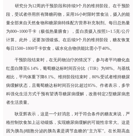
研究分为12周的干预阶段和持续9个月的维持阶段。在干预阶
段，受试者停用所有降糖药物，采用16小时限时禁食法，摄入的能
量全部来自天然食物和糖尿病特殊配方营养补充制剂。每日总热量
为800~1000千卡（极低热量膳食），蛋白质摄入按照1~1.5克/公斤
计算。此外，还要加强锻炼。在后续9个月的维持阶段，糖友恢复
每日1500~1800千卡饮食，碳水化合物供能比需小于40%。
干预阶段结束时，在无药物治疗的情况下，参与者平均糖化血
红蛋白降至6.14%，葡萄糖达标时间百分比（TIR）为98%。与基线
相比，平均体重下降8.1%。维持阶段结束时，80%受试者维持糖尿
病缓解状态，且葡萄糖达标时间百分比超过85%。作者表示，多学
科强化生活方式干预有望诱导糖尿病缓解，改善特定2型糖尿病患
者生活质量。
耿亚辉
表示，这是一个好消息，对于符合条件的糖友来说，严
格控制饮食加上运动锻炼，实现糖尿病缓解的可能性非常大。这是
因为胰岛β细胞分泌的胰岛素是调节血糖的“主力军”。在长期高血