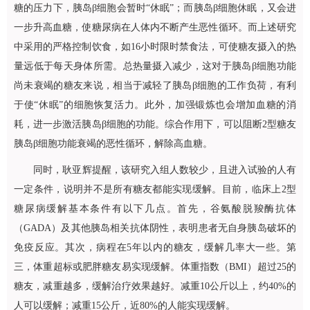
糖的压力下，胰岛β细胞会暂时“休眠”；而胰岛β细胞休眠，又会进
一步升高血糖，使糖尿病在人体内不断产生恶性循环。而上述研究
中采用的严格控制饮食，如16小时限时禁食法，可使糖友摄入的热
量远低于每天身体所需。总热量摄入减少，这对于胰岛β细胞功能
尚未衰竭的糖友来说，相当于减轻了胰岛β细胞的工作负荷，有利
于使“休眠”的细胞恢复活力。此外，加强锻炼也会增加血糖的消
耗，进一步激活胰岛β细胞的功能。综合作用下，可以阻断2型糖友
胰岛β细胞功能衰竭的恶性循环，解除高血糖。
同时，
耿亚辉
提醒，该研究入组人数较少，且进入试验的人有
一定条件，说明并不是所有糖友都能实现缓解。目前，临床上2型
糖尿病缓解基本条件有以下几点。首先，谷氨酸脱羧酶抗体
（GADA）及其他胰岛相关抗体阴性，表明患者无自身胰岛破坏的
免疫反应。其次，病程在5年以内的糖友，缓解几率大一些。第
三，体重超标或肥胖糖友易实现缓解。体重指数（BMI）超过25的
糖友，减重越多，缓解治疗效果越好。减重10公斤以上，约40%的
人可以缓解；减重15公斤，近80%的人能实现缓解。