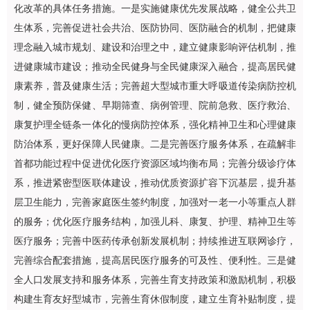
化改革的具体任务措施。一是实施健康优先发展战略，健全公共卫
生体系，完善促进社会共治、医防协同、医防融合的机制，把健康
理念融入城市规划、建设和治理之中，建立健康影响评估机制，推
进健康城市建设；推动全民健身与全民健康深入融合，提高居民健
康素养，普及健康生活；完善超大型城市重大呼吸道传染病防控机
制，健全预防保健、早期筛查、病例管理、院前急救、医疗救治、
康复护理全链条一体化的慢病防控体系，强化
精神卫生
和心理健康
防治体系，更好保障人民健康。二是完善医疗服务体系，在疏解非
首都功能过程中促进优化医疗资源区域均衡布局；完善分级诊疗体
系，推进紧密型医联体建设，推动优质资源扩容下沉基层，提升基
层卫生能力，完善家庭医生签约制度，加强对一老一小等重点人群
的服务；优化医疗服务结构，加强儿科、康复、护理、
精神卫生
等
医疗服务；完善中医药传承创新发展机制；持续推进互联网诊疗，
完善综合配套措施，提高居民医疗服务的可及性、便利性。三是健
全人口发展支持和服务体系，完善生育支持政策和激励机制，积极
构建生育友好型城市，完善生育休假制度，建立生育补贴制度，提