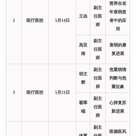
营养在老
副主
年衰弱患
王垚
任医
2
医疗医技
5月14日
者中的应
师
用
副主
高亚
衰弱的康
任医
南
复进展
师
副主
危重病情
胡文
任医
判断与危
辉
师
重征象
3
医疗医技
5月21日
副主
翟翠
心肺复苏
任医
端
新进展
师
副主
医德医风
张翼
任医