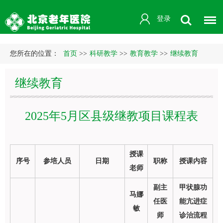
登录
您所在的位置：
首页
>>
科研教学
>>
教育教学
>>
继续教育
继续教育
2025年5月区县级继教项目课程表
授课
序号
参培人员
日期
职称
授课内容
老师
副主
甲状腺功
马娜
任医
能亢进症
敏
师
诊治流程