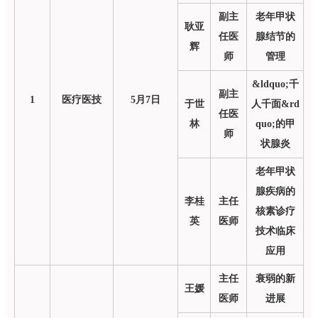
副主
老年甲状
耿亚
任医
腺结节的
辉
师
管理
&ldquo;千
副主
1
医疗医技
5月7日
于世
人千面&rd
任医
林
quo;的甲
师
状腺炎
老年甲状
腺疾病的
李桂
主任
核素诊疗
英
医师
技术临床
应用
主任
衰弱的新
王媛
医师
进展