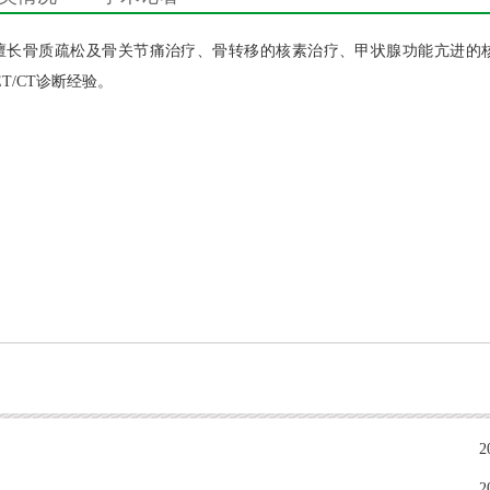
擅长骨质疏松及骨关节痛治疗、骨转移的核素治疗、甲状腺功能亢进的
T/CT诊断经验。
2
2