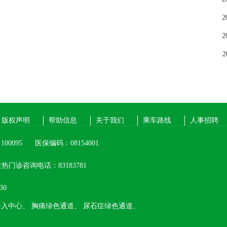
2
2
2
版权声明
帮助信息
关于我们
乘车路线
人事招聘
00095
医保编码：08154001
热门诊咨询电话：83183781
30
介入中心、
胸痛绿色通道、
尿石症绿色通道、