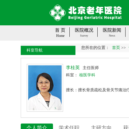
首 页
医院概况
医院新闻
Home
Survey
News
您所在的位置：
首页
>>
科室导航
李桂英
主任医师
科室：
核医学科
擅长：擅长骨质疏松及骨关节痛治疗
个人简介
学术任职
主研方向
获