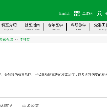
English
二维码
科室介绍
就医指南
老年医学
科研教学
党群工
Dept. Intr.
Medical Guide
Geriatrics
R&E
The Party
专家介绍
>>
李桂英
、骨转移的核素治疗、甲状腺功能亢进的核素治疗，以及各种病变的核医学
奖情况
学术论著