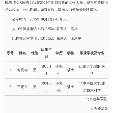
晓冉 等2名同志为我院2025年度拟接收的工作人员，现将有关情况
予以公示，公示期间，如有异议，请向人力资源处反映情况。
公示时间：2025年10月22日-10月30日
人力资源处电话：83183504 联系人：高卓
纪检办公室电话：83183525 联系人：宋惠平
出生年
序号
姓名
性别
学历
学位
毕业学校及专业
月
1978-1
研究
山东大学/临床医
1
何晓冉
男
硕士
1
生
学
1981-0
研究
华中科技大学/建
2
王晓东
男
硕士
8
生
筑技术科学
北京老年医院
人力资源处