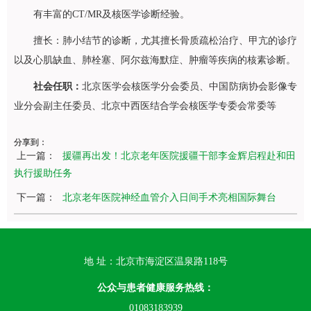
有丰富的CT/MR及核医学诊断经验。
擅长：肺小结节的诊断，尤其擅长骨质疏松治疗、甲亢的诊疗
以及心肌缺血、肺栓塞、阿尔兹海默症、肿瘤等疾病的核素诊断。
社会任职：
北京医学会核医学分会委员、中国防病协会影像专
业分会副主任委员、北京中西医结合学会核医学专委会常委等
分享到：
上一篇：
援疆再出发！北京老年医院援疆干部李金辉启程赴和田
执行援助任务
下一篇：
北京老年医院神经血管介入日间手术亮相国际舞台
地 址：北京市海淀区温泉路118号
公众与患者健康服务热线：
01083183939