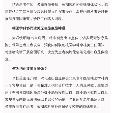
结合患者年龄、多重慢病叠加、长期透析的特殊身体状况，临
床评估判定其不耐受高风险侵入性探查操作，常规内镜检查难以开
展深度病因排查，诊疗工作陷入困境。
核医学科
协同攻关
无创显像显神通
为尽快明确出血病因、精准锁定出血点位，切实规避诊疗风
险、保障患者生命安全，消化内科联动
核医学科
李桂英
主任团队，
对患者病情开展全面研判、决定为患者实施无创消化道出血显像检
查。
何为消化道出血显像？
李桂英
主任介绍，消化道出血显像是北京老年医院
核医学科
的
一个常规项目，是一项精准无创的诊疗技术，无痛且灵敏，主要适
用于有黑便或临床高度怀疑小肠急慢性出血、或小肠间歇性出血且
常规胃肠内镜无法明确出血部位的病例，尤其适配老年高危人群、
多重慢病共存患者、长期透析等身体耐受度较差的特殊患者。