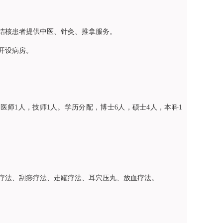
结核患者提供中医、针灸、推拿服务。
开设病房。
医师1人，技师1人。学历分配，博士6人，硕士4人，本科1
疗法、刮痧疗法、走罐疗法、耳穴压丸、放血疗法。