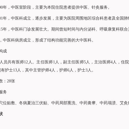
～1990年，中医室阶段，主要为本院住院患者提供中医、针灸服务。
001年，
中医科
成立，逐步发展，主要为医院周围地区综合科患者及全国肺
015年，
中医科
门诊发展壮大。期间曾短时间与
内分泌科
、呼吸康复科联合
，
中医科
病房成立，形成了结构功能完善的大
中医科
。
构成
人员共有医师12人。主任医师1人，副主任医师5人，主治医师4人，住院
现有护士13人，其中主管护师4人，护师6人，护士3人。
数：28张
服务
穴位贴敷、冬病夏治三伏贴、中药局部熏洗、中药膏摩、中药塌渍、艾灸
状