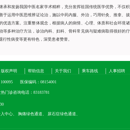
继承和发扬我国中医名家学术精粹，充分发挥祖国传统医学优势，不仅积
善于运用中医思维辨证论治，施以中药内服、外治，巧用针灸、推拿、拔
的优选方案。注重整体观念，根据病人的病情、心理、体质和社会环境诸
动等多种治疗方法，诊治内科、
妇科
、
骨科
常见病与疑难病取得很好的疗
退行性病变等更有特色，深受患者赞誉。
版权声明
帮助信息
关于我们
乘车路线
人事招聘
00095
医保编码：08154001
热门诊咨询电话：83183781
30
介入中心、
胸痛绿色通道、
尿石症绿色通道、