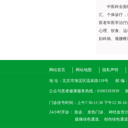
中医科
全面
汇、个体诊疗，
医老年医学治疗
心理、饮食、运
妇科
病、颈腰椎
网站首页
网站地图
隐私声明
地 址：北京市海淀区温泉路118号
邮 编：1
公众与患者健康服务热线：01083183939
发
门诊挂号时间：上午7:30-11:30 下午12:30-16:
24小时开诊：
急诊、
发热门诊、
神经血管
腹痛绿色通道、
创伤绿色通道