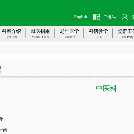
English
二维码
科室介绍
就医指南
老年医学
科研教学
党群工
Dept. Intr.
Medical Guide
Geriatrics
R&E
The Party
绍
中医科
介
时间