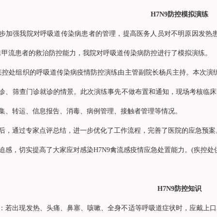
H7N9防控模拟演练
步加强我院对呼吸道传染病患者的管理，提高医务人员对不明原因发热患
N1甲流患者的救治防控能力，我院对呼吸道传染病防控进行了模拟演练。
日疾控处组织的呼吸道传染病疫情防控演练由主管副院长杨兵主持。本次演
诊、筛查门诊就诊的情景。此次演练事先不做布置和通知，现场考核临床
集、转运、信息报告、消毒、病例管理、接触者管理等情况。
后，通过专家点评总结，进一步优化了工作流程，完善了医院的应急预案。
迫感，切实提高了大家应对感染H7N9禽流感疫情应急处置能力。
(
疾控处
H7N9防控知识
：若出现发热、头痛、鼻塞、咳嗽、全身不适等呼吸道症状时，应戴上口