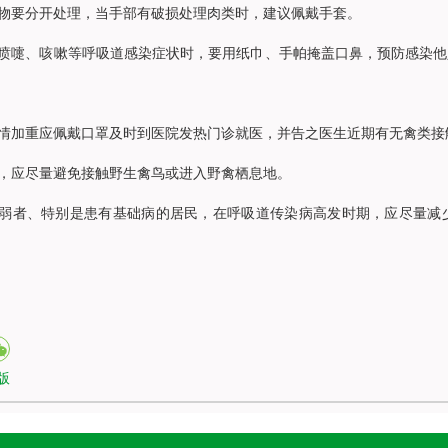
物要分开处理，当手部有破损处理肉类时，建议佩戴手套。
喷嚏、咳嗽等呼吸道感染症状时，要用纸巾、手帕掩盖口鼻，预防感染他
情加重应佩戴口罩及时到医院发热门诊就医，并告之医生近期有无禽类接
，应尽量避免接触野生禽鸟或进入野禽栖息地。
弱者、特别是患有基础病的居民，在呼吸道传染病高发时期，应尽量减
版