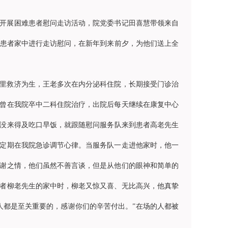
开展困难患者慰问走访活动，院党委书记田喜慧带领来自
患者家中进行走访慰问，在新年到来前夕，为他们送上全
村里救济为生，王老多次在
内分泌科
住院，长期接受门诊治
曾在我院卒中二科住院治疗，出院后每天继续在康复中心
没来得及吃口早饭，就跟随慰问服务队来到患者高老先生
定期在我院急诊调节心律。当服务队一走进他家时，他一
谢之情，他们虽然不善言谈，但是从他们的眼神和简单的
者柳老先生的家中时，柳老又惊又喜、无比高兴，他真挚
人都是至关重要的，感谢你们的辛苦付出。”在场的人都被