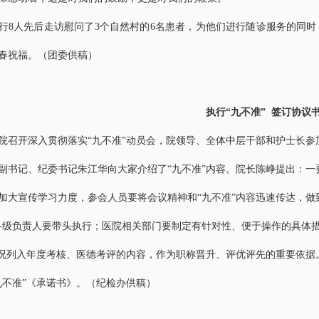
行8人先后走访慰问了3个自然村的6名患者，为他们进行随诊服务的同
春祝福。（团委供稿）
执行“九不准” 签订协议
院召开深入贯彻落实“九不准”动员会，院领导、全体中层干部和护士长参
副书记、纪委书记朱江华向大家介绍了“九不准”内容。院长陈峥提出：一
加大宣传学习力度，参会人员要将会议精神和“九不准”内容迅速传达，做
各级负责人要带头执行；医院相关部门要制定有针对性、便于操作的具体
情况列入年度考核、医德考评的内容，作为职称晋升、评优评先的重要依
九不准”《承诺书》。（纪检办供稿）