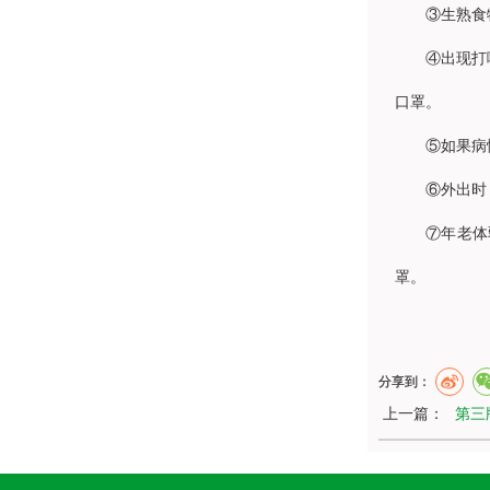
③生熟食
④出现打
口罩。
⑤如果病
⑥外出时
⑦年老体
罩。
分享到：
上一篇：
第三