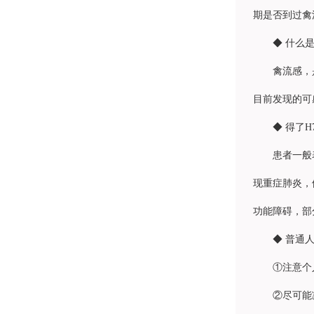
期是否到过禽
◆ 什么
禽流感，
目前发现的可感
◆ 得了
患者一般
现重症肺炎，
功能障碍，部
◆ 普通
①注意个
②尽可能