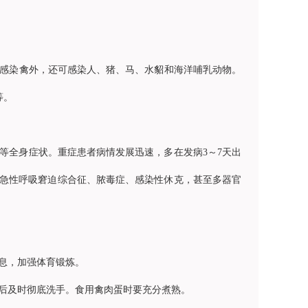
感染禽外，还可感染人、猪、马、水貂和海洋哺乳动物。
等。
等全身症状。重症患者病情发展迅速，多在发病3～7天出
为急性呼吸窘迫综合征、脓毒症、感染性休克，甚至多器官
息，加强体育锻炼。
后及时彻底洗手。食用禽肉蛋时要充分煮熟。