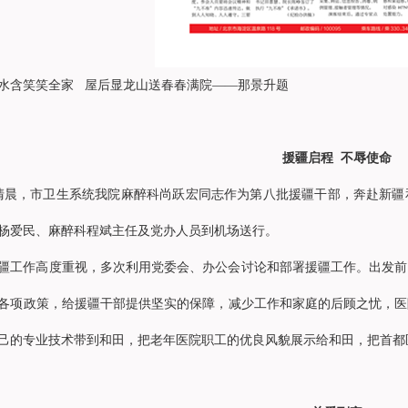
水含笑笑全家 屋后显龙山送春春满院——那景升题
援疆启程 不辱使命
日清晨，市卫生系统我院
麻醉科
尚跃宏同志作为第八批援疆干部，奔赴新疆
杨爱民、
麻醉科
程斌主任及党办人员到机场送行。
疆工作高度重视，多次利用党委会、办公会讨论和部署援疆工作。出发前
各项政策，给援疆干部提供坚实的保障，减少工作和家庭的后顾之忧，医
己的专业技术带到和田，把老年医院职工的优良风貌展示给和田，把首都医