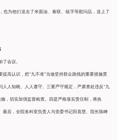
时，也为他们送去了米面油、春联、福字等慰问品，送上了
书
加了会议。
要提高认识，把“九不准”当做坚持群众路线的重要措施贯
到人人知晓、人人遵守。三要严守规定，严肃查处违反“九
措施，切实加强监督检查。四是严格落实责任制，将执
据。最后，全院各科室负责人与党委书记田喜慧、院长陈峥