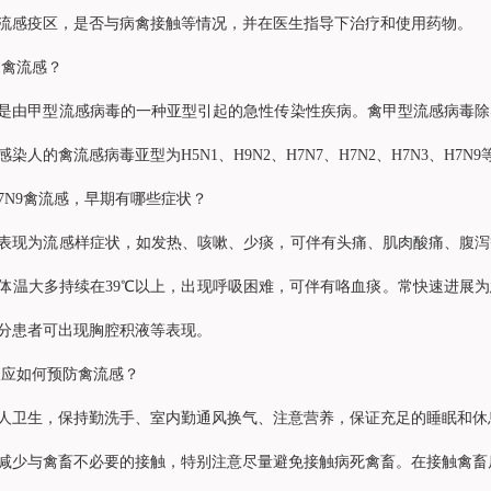
流感疫区，是否与病禽接触等情况，并在医生指导下治疗和使用药物。
是禽流感？
是由甲型流感病毒的一种亚型引起的急性传染性疾病。禽甲型流感病毒除
染人的禽流感病毒亚型为H5N1、H9N2、H7N7、H7N2、H7N3、H7N9
H7N9禽流感，早期有哪些症状？
表现为流感样症状，如发热、咳嗽、少痰，可伴有头痛、肌肉酸痛、腹泻
体温大多持续在39℃以上，出现呼吸困难，可伴有咯血痰。常快速进展
分患者可出现胸腔积液等表现。
人应如何预防禽流感？
人卫生，保持勤洗手、室内勤通风换气、注意营养，保证充足的睡眠和休
减少与禽畜不必要的接触，特别注意尽量避免接触病死禽畜。在接触禽畜