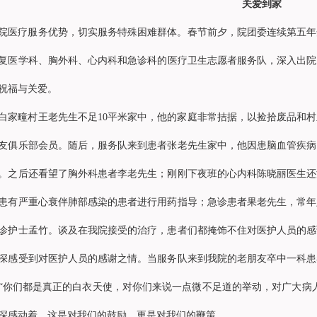
关爱到家
院医疗服务优势，切实服务特殊困难群体。春节前夕，院团委连续第五年
复医学科
、
胸外科
、心内科和急诊科的医疗卫生志愿者服务队，深入出院
祝福与关爱。
白家疃村王老先生不足10平米家中，他的家庭非常拮据，以捡拾废品和
友俱乐部会员。随后，服务队来到患者张老先生家中，他因患脑血管疾病
。之后还看望了
胸外科
患者李老先生；刚刚下夜班的心内科
陈晓丽
医生还
患有严重心衰伴肺部感染的患者进行用药指导；急诊患者果老先生，常年
诊护士孟竹。谈及在我院接受的治疗，患者们都掩饰不住对医护人员的感
深感受到对医护人员的感谢之情。当服务队来到我院的老朋友卒中一科患
“你们都是真正的白衣天使，对你们来说一点微不足道的举动，对广大病
深感动着，这是对我们的鼓励，更是对我们的鞭策。