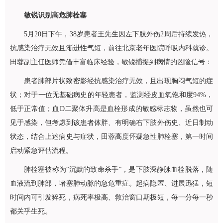
敏锐识别高危肺栓塞
5月20日下午，38岁患者王先生因左下肢外伤2周后持续发热，
抗感染治疗无效且渐进性气短，前往北京老年医院
呼吸内科
就诊。
田蓉
副主任医师凭借丰富临床经验，敏锐捕捉到病情的凶险信号：
患者肺部片状致密影经抗感染治疗无效，且出现胸闷气短的症
状；对于一位无基础病史的年轻患者，监测经皮血氧饱和度94%，
低于正常值；血D二聚体升高是血栓形成的敏感标志物，虽然也可
见于感染，但考虑到该患者体胖、有明确右下肢外伤史、近日制动
状态，结合上述病史与症状，
田蓉
高度怀疑急性肺栓塞，第一时间
启动紧急评估流程。
肺栓塞被称为“沉默的致命杀手”，是下肢深静脉血栓脱落，随
血液流到肺部，堵塞肺动脉的急危重症。起病隐匿、进展迅猛，短
时间内可引发猝死，病死率极高、救治窗口期极短，每一分每一秒
都关乎生死。