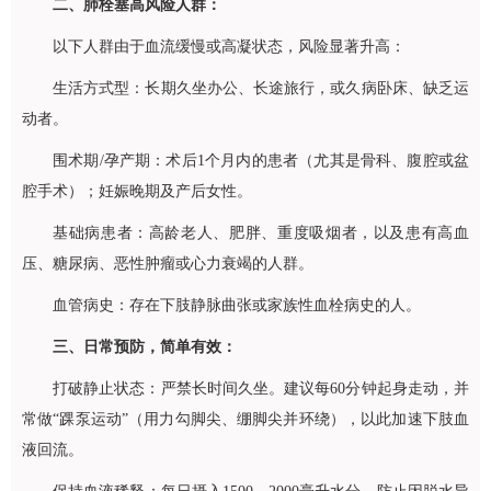
二、肺栓塞高风险人群：
以下人群由于血流缓慢或高凝状态，风险显著升高：
生活方式型：长期久坐办公、长途旅行，或久病卧床、缺乏运
动者。
围术期/孕产期：术后1个月内的患者（尤其是
骨科
、腹腔或盆
腔手术）；妊娠晚期及产后女性。
基础病患者：高龄老人、肥胖、重度吸烟者，以及患有高血
压、糖尿病、恶性肿瘤或心力衰竭的人群。
血管病史：存在下肢静脉曲张或家族性血栓病史的人。
三、日常预防，简单有效：
打破静止状态：严禁长时间久坐。建议每60分钟起身走动，并
常做“踝泵运动”（用力勾脚尖、绷脚尖并环绕），以此加速下肢血
液回流。