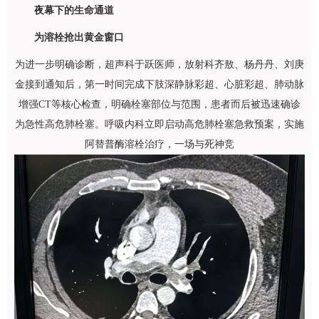
夜幕下的生命通道
为溶栓抢出黄金窗口
为进一步明确诊断，
超声科
于跃医师，
放射科
齐敖、杨丹丹、刘庚
金接到通知后，第一时间完成下肢深静脉彩超、心脏彩超、肺动脉
增强CT等核心检查，明确栓塞部位与范围，患者而后被迅速确诊
为急性高危肺栓塞。
呼吸内科
立即启动高危肺栓塞急救预案，实施
阿替普酶溶栓治疗，一场与死神竞