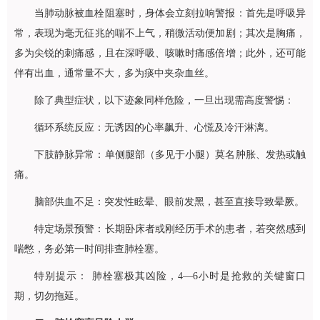
当肺动脉被血栓阻塞时，身体会立刻拉响警报：首先是呼吸异
常，表现为毫无征兆的喘不上气，稍微活动便加剧；其次是胸痛，
多为尖锐的刺痛感，且在深呼吸、咳嗽时痛感倍增；此外，还可能
伴有出血，通常量不大，多为痰中夹杂血丝。
除了典型症状，以下迹象同样危险，一旦出现需高度警惕：
循环系统反应：无诱因的心率飙升、心慌及冷汗淋漓。
下肢静脉异常：单侧腿部（多见于小腿）莫名肿胀、发热或触
痛。
脑部供血不足：突发性眩晕、眼前发黑，甚至直接导致晕厥。
特定场景预警：长期卧床者或刚经历手术的患者，若突然感到
喘憋，务必第一时间排查肺栓塞。
特别提示： 肺栓塞极其凶险，4—6小时是抢救的关键窗口
期，切勿拖延。