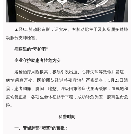
▲经CT肺动脉造影，证实左、右肺动脉主干及其所属多处肺
动脉分支肺栓塞。
病房里的“守护哨”
专业守护助患者转危为安
溶栓治疗风险极高，极易引发出血、心律失常等致命并发症，
病情瞬息万变。医护团队经过整夜救治与严密监护，5月21日清
晨，患者胸痛、胸闷、喘憋、呼吸困难等症状显著缓解，血氧饱和
度恢复正常，各项生命体征趋于平稳，成功转危为安，脱离生命危
险。
科普时间
一、警惕肺部“堵塞”的警报：