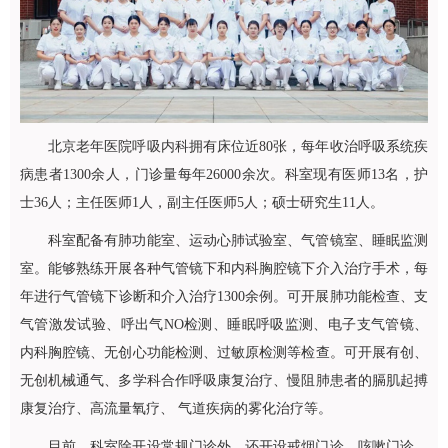
北京老年医院
呼吸内科
拥有床位近80张，每年收治呼吸系统疾
病患者1300余人，门诊量每年26000余次。科室现有医师13名，护
士36人；主任医师1人，副主任医师5人；硕士研究生11人。
科室配备有肺功能室、运动心肺试验室、气管镜室、睡眠监测
室。能够熟练开展各种气管镜下和内科胸腔镜下介入治疗手术，每
年进行气管镜下诊断和介入治疗1300余例。可开展肺功能检查、支
气管激发试验、呼出气NO检测、睡眠呼吸监测、电子支气管镜、
内科胸腔镜、无创心功能检测、过敏原检测等检查。可开展有创、
无创机械通气、多学科合作呼吸康复治疗、慢阻肺患者的膈肌起搏
康复治疗、高流量氧疗、 气道疾病的雾化治疗等。
目前，科室除开设常规门诊外，还开设
戒烟门诊
、
咳嗽门诊
、