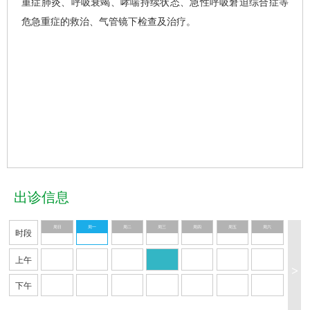
重症肺炎、呼吸衰竭、哮喘持续状态、急性呼吸窘迫综合症等
危急重症的救治、气管镜下检查及治疗。
出诊信息
周日
周一
周二
周三
周四
周五
周六
时段
上午
>
下午