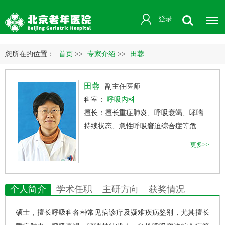
登录
您所在的位置：
首页
>>
专家介绍
>>
田蓉
田蓉
副主任医师
科室：
呼吸内科
擅长：擅长重症肺炎、呼吸衰竭、哮喘
持续状态、急性呼吸窘迫综合症等危急
重症的救治、气管镜下检查及治疗
更多>>
个人简介
学术任职
主研方向
获奖情况
硕士，擅长呼吸科各种常见病诊疗及疑难疾病鉴别，尤其擅长