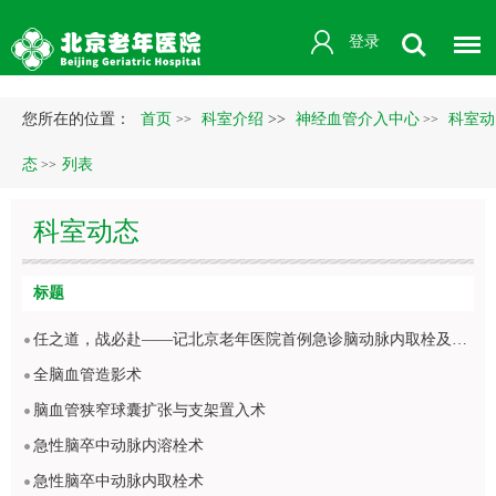
登录
您所在的位置：
首页
科室介绍
>>
神经血管介入中心
科室动
>>
>>
态
列表
>>
科室动态
标题
任之道，战必赴——记北京老年医院首例急诊脑动脉内取栓及溶栓术
全脑血管造影术
脑血管狭窄球囊扩张与支架置入术
急性脑卒中动脉内溶栓术
急性脑卒中动脉内取栓术