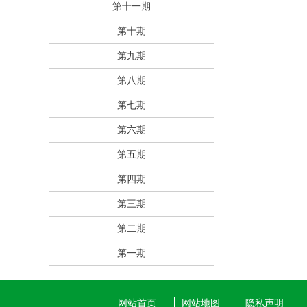
第十一期
第十期
第九期
第八期
第七期
第六期
第五期
第四期
第三期
第二期
第一期
网站首页
网站地图
隐私声明