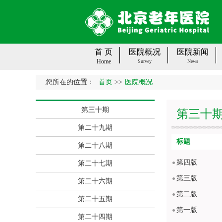
首 页
医院概况
医院新闻
Home
Survey
News
您所在的位置：
首页
>>
医院概况
第三十期
第三十
第二十九期
标题
第二十八期
第四版
第二十七期
第三版
第二十六期
第二版
第二十五期
第一版
第二十四期