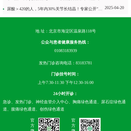
2025-04-20
尿酸＞420的人，5年内30%关节长结晶！专家公开“控风”修炼三步曲
地 址：北京市海淀区温泉路118号
公众与患者健康服务热线：
01083183939
发热门诊咨询电话：83183781
门诊挂号时间：
上午7:30-11:30 下午12:30-16:00
24小时开诊：
急诊、发热门诊、神经血管介入中心、胸痛绿色通道、尿石症绿色通
道、腹痛绿色通道、创伤绿色通道
官
官
方
方
微
微