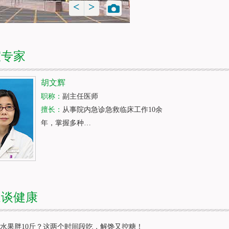
<
>
室专家
胡文辉
职称：
副主任医师
擅长：
从事院内急诊急救临床工作10余
年，掌握多种…
家谈健康
水果胖10斤？这两个时间段吃，解馋又控糖！