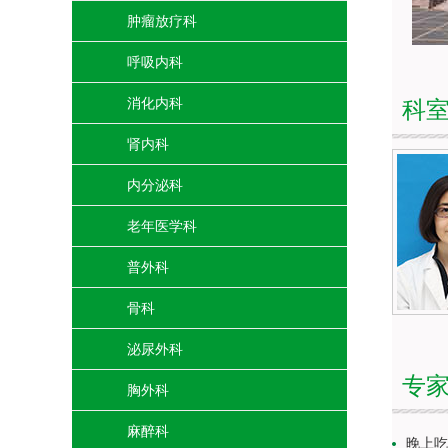
肿瘤放疗科
呼吸内科
消化内科
科
肾内科
内分泌科
老年医学科
普外科
骨科
泌尿外科
专
胸外科
麻醉科
晚上吃