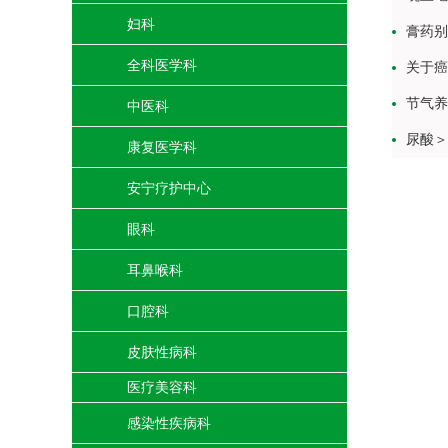
妇科
膏药别
全科医学科
关于癌
节气养
中医科
尿酸＞
康复医学科
安宁疗护中心
眼科
耳鼻喉科
口腔科
皮肤性病科
医疗美容科
感染性疾病科