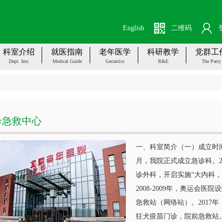
English
二维码
科室介绍
就医指南
老年医学
科研教学
党群工
Dept. Intr.
Medical Guide
Geriatrics
R&E
The Party
诊急救中心
一、科室简介（一）成立时间
月，我院正式成立急诊科。20
诊外科，开启实施“大内科，
2008-2009年，奥运会
急救站（网络站）。2017
狂犬疫苗门诊，院前急救站。