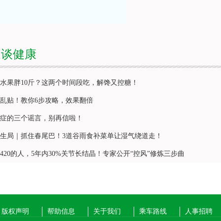
家谈健康
水果胖10斤？这两个时间段吃，解馋又控糖！
乱贴！教你6步攻略，效果翻倍
症的三个谣言，别再信啦！
生局｜抓住春尾巴！3道谷雨食补菜单让湿气绕道走！
420的人，5年内30%关节长结晶！专家公开“控风”修炼三步曲
版权声明
帮助信息
关于我们
乘车路线
人事招聘