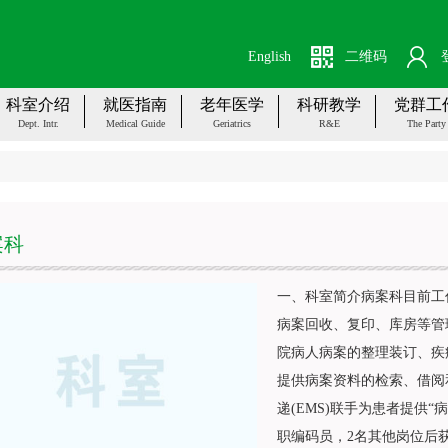
English
二维码
科室介绍
就医指南
老年医学
科研教学
党群工
Dept. Intr.
Medical Guide
Geriatrics
R&E
The Party
案科
一、科室简介病案科目前工作
病案回收、复印、库房等管理
院病人病案的整理装订、疾
提供病案资料的检索、借阅
递(EMS)联手为患者提供
职编码员，2名其他岗位后