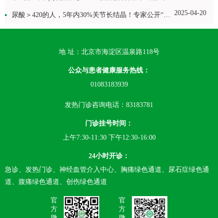
2025-04-20
尿酸＞420的人，5年内30%关节长结晶！专家公开“控风”修炼三步曲
地 址：北京市海淀区温泉路118号
公众与患者健康服务热线：
01083183939
发热门诊咨询电话：83183781
门诊挂号时间：
上午7:30-11:30 下午12:30-16:00
24小时开诊：
急诊、发热门诊、神经血管介入中心、胸痛绿色通道、尿石症绿色通
道、腹痛绿色通道、创伤绿色通道
官
官
方
方
微
微