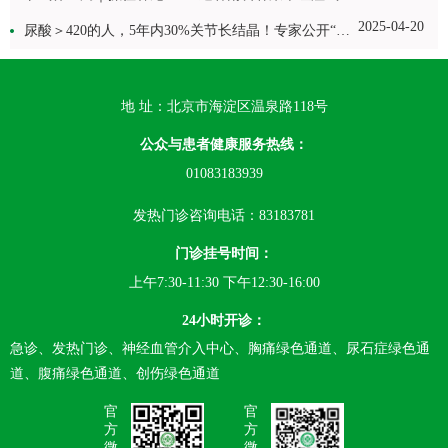
2025-04-20
尿酸＞420的人，5年内30%关节长结晶！专家公开“控风”修炼三步曲
地 址：北京市海淀区温泉路118号
公众与患者健康服务热线：
01083183939
发热门诊咨询电话：83183781
门诊挂号时间：
上午7:30-11:30 下午12:30-16:00
24小时开诊：
急诊、发热门诊、神经血管介入中心、胸痛绿色通道、尿石症绿色通
道、腹痛绿色通道、创伤绿色通道
官
官
方
方
微
微