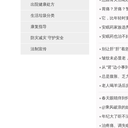
出院健康处方
胃痛？牙痛？
生活垃圾分类
它，比年轻时
康复指导
安眠药家族选
安眠药也治不
防灾减灾 守护安全
法制宣传
别让肝“肝”
皱纹未必显老
从“肾”边小事
总是腹胀、乏
老人喝羊汤后
春天眼睛痒到
@乘风破浪的
年纪大了听不
治疼痛、调失