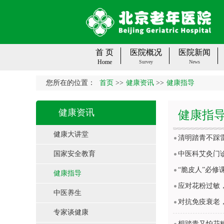
首 页
医院概况
医院新闻
Home
Survey
News
您所在的位置：
首页
>>
健康资讯
>>
健康指导
健康资讯
健康指
健康大讲堂
清明踏青不踩雷
国家安全教育
中医科艾灸门
“脆皮人”必修
健康指导
应对花粉过敏，
中医养生
对抗免疫衰老
专家谈健康
想踏青又怕花