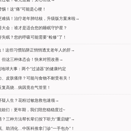
警惕！这“痛”可能是心梗！
更难搞！治疗老年肺结核，升级版方案来啦→
秀大会：谁才是适合您的睡眠守护星？
好失眠？您的呼吸可能需要“检修”了！
着急！这些习惯陷阱正悄悄透支老年人的肝→
，但这三种体态会！快来对照改善→
到地球大事：两个“过滤器”的健康约定
力、皮肤瘙痒？可能与食物不耐受有关！
反复高烧…病因竟在气管里！
怀疑人生？花粉过敏急救包速领→
姐姐们：更年期，我们陪您稳稳度过~
清？三种方法帮长辈们按下听力“重启键”→
眠、助消化…中医科推拿门诊“一手包办”！