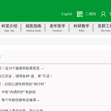
English
二维码
科室介绍
就医指南
老年医学
科研教学
党群工
Dept. Intr.
Medical Guide
Geriatrics
R&E
The Party
导
！这10个健康风险要留意 →
诊已开诊，调理各种“虚、寒”不适！
课：识别心源性猝死的“倒计时”
中医“内调外护”有妙招
，每个年龄段都有必修课→
粉过敏？看完这篇，安心出发→