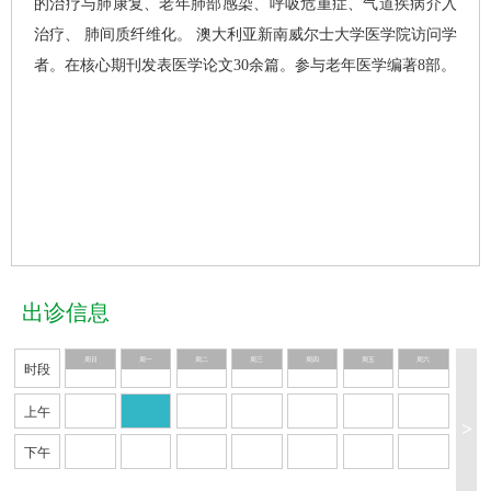
的治疗与肺康复、老年肺部感染、呼吸危重症、气道疾病介入
治疗、 肺间质纤维化。 澳大利亚新南威尔士大学医学院访问学
者。在核心期刊发表医学论文30余篇。参与老年医学编著8部。
出诊信息
周日
周一
周二
周三
周四
周五
周六
时段
上午
>
下午