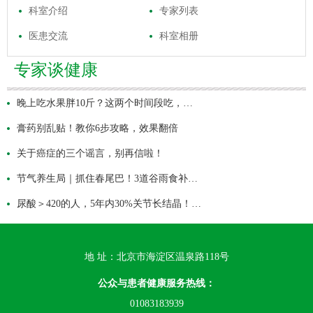
科室介绍
专家列表
医患交流
科室相册
专家谈健康
晚上吃水果胖10斤？这两个时间段吃，…
膏药别乱贴！教你6步攻略，效果翻倍
关于癌症的三个谣言，别再信啦！
节气养生局｜抓住春尾巴！3道谷雨食补…
尿酸＞420的人，5年内30%关节长结晶！…
地 址：北京市海淀区温泉路118号
公众与患者健康服务热线：
01083183939