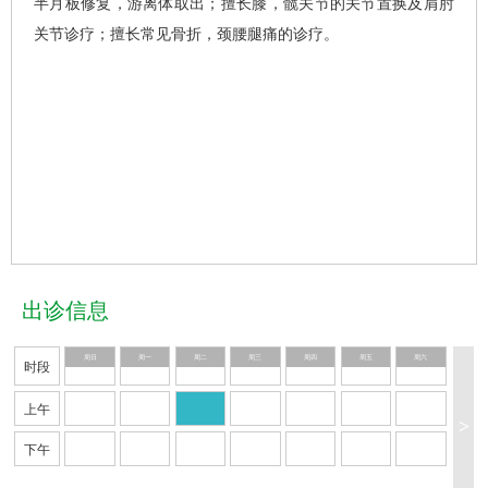
半月板修复，游离体取出；擅长膝，髋关节的关节置换及肩肘
关节诊疗；擅长常见骨折，颈腰腿痛的诊疗。
出诊信息
周日
周一
周二
周三
周四
周五
周六
时段
上午
>
下午