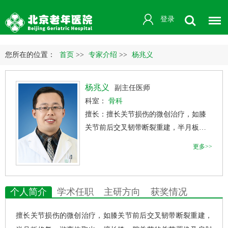
登录
您所在的位置：
首页
>>
专家介绍
>>
杨兆义
杨兆义
副主任医师
科室：
骨科
擅长：擅长关节损伤的微创治疗，如膝
关节前后交叉韧带断裂重建，半月板修
复，游离体取出；擅长膝，髋关节的关
更多>>
节置换及肩肘关节诊疗；擅长常见骨
折，颈腰腿痛的诊疗
个人简介
学术任职
主研方向
获奖情况
擅长关节损伤的微创治疗，如膝关节前后交叉韧带断裂重建，