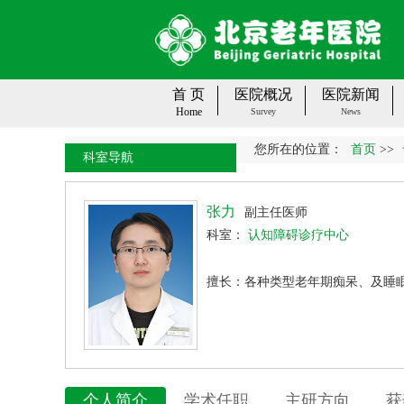
首 页
医院概况
医院新闻
Home
Survey
News
您所在的位置：
首页
>>
科室导航
张力
副主任医师
科室：
认知障碍诊疗中心
擅长：各种类型老年期痴呆、及睡
个人简介
学术任职
主研方向
获