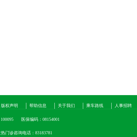
版权声明
帮助信息
关于我们
乘车路线
人事招聘
00095
医保编码：08154001
热门诊咨询电话：83183781