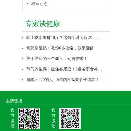
科室动态
专家谈健康
晚上吃水果胖10斤？这两个时间段吃，…
膏药别乱贴！教你6步攻略，效果翻倍
关于癌症的三个谣言，别再信啦！
节气养生局｜抓住春尾巴！3道谷雨食补…
尿酸＞420的人，5年内30%关节长结晶！…
友情链接
官
官
方
方
微
微
博
信