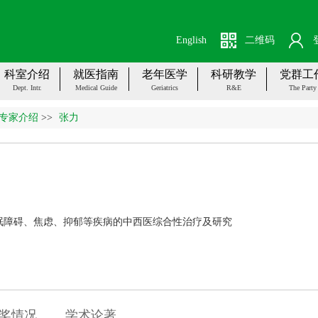
English
二维码
科室介绍
就医指南
老年医学
科研教学
党群工
Dept. Intr.
Medical Guide
Geriatrics
R&E
The Party
专家介绍
>>
张力
眠障碍、焦虑、抑郁等疾病的中西医综合性治疗及研究
奖情况
学术论著