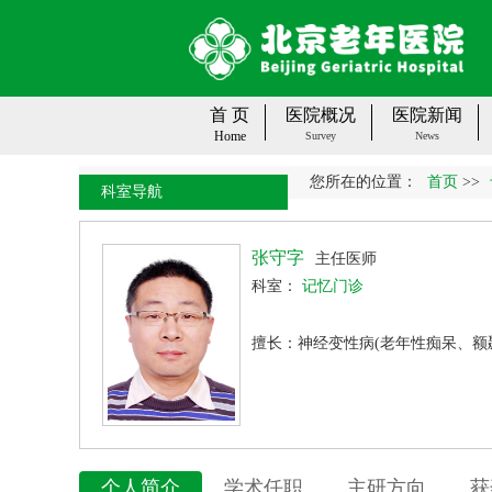
首 页
医院概况
医院新闻
Home
Survey
News
您所在的位置：
首页
>>
科室导航
张守字
主任医师
科室：
记忆门诊
擅长：神经变性病(老年性痴呆、额
个人简介
学术任职
主研方向
获