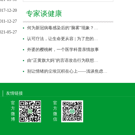
017-12-20
专家谈健康
011-12-27
何为新冠病毒感染后的“脑雾”现象？…
021-05-27
认可疗法，让生命更从容 | 为了您的…
外婆的樱桃树，一个医学科普亲情故事
由“正黄旗大妈”的言语攻击行为联想…
别让情绪的尘埃沉积在心上——浅谈焦虑…
友情链接
官
官
方
方
微
微
博
信