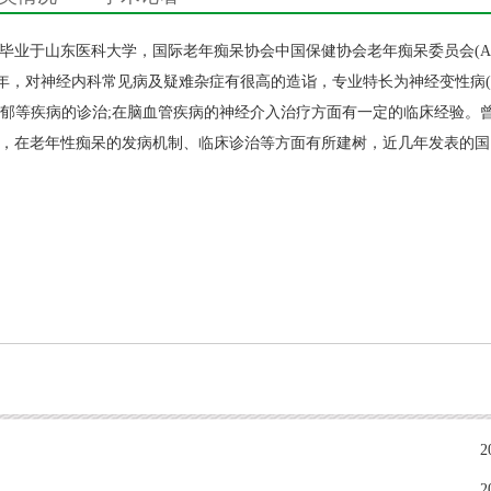
年毕业于山东医科大学，国际老年痴呆协会中国保健协会老年痴呆委员会(AD
余年，对
神经内科
常见病及疑难杂症有很高的造诣，专业特长为神经变性病
抑郁等疾病的诊治;在脑血管疾病的神经介入治疗方面有一定的临床经验。
出，在老年性痴呆的发病机制、临床诊治等方面有所建树，近几年发表的国
2
2