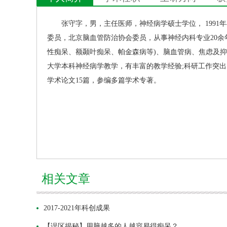
张守字
，男，主任医师，神经病学硕士学位， 1991
委员，北京脑血管防治协会委员，从事
神经内科
专业20
性痴呆、额颞叶痴呆、帕金森病等)、脑血管病、焦虑及
大学本科神经病学教学，有丰富的教学经验;科研工作突
学术论文15篇，参编多篇学术专著。
相关文章
2017-2021年科创成果
【误区揭秘】用脑越多的人越容易得痴呆？