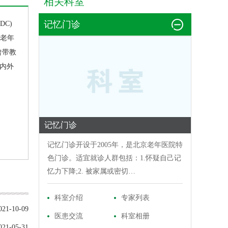
相关科室
记忆门诊
C)
(老年
曾带教
内外
记忆门诊
记忆门诊
开设于2005年，是北京老年医院特
色门诊。适宜就诊人群包括：1.怀疑自己记
忆力下降;2. 被家属或密切…
科室介绍
专家列表
021-10-09
医患交流
科室相册
021-05-31