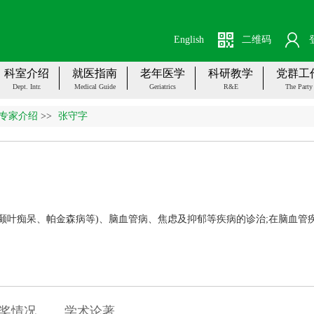
English
二维码
科室介绍
就医指南
老年医学
科研教学
党群工
Dept. Intr.
Medical Guide
Geriatrics
R&E
The Party
专家介绍
>>
张守字
颞叶痴呆、帕金森病等)、脑血管病、焦虑及抑郁等疾病的诊治;在脑血管
奖情况
学术论著